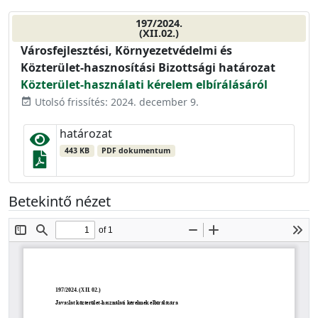
197/2024.
(XII.02.)
Városfejlesztési, Környezetvédelmi és
Közterület-hasznosítási Bizottsági határozat
Közterület-használati kérelem elbírálásáról
Utolsó frissítés: 2024. december 9.
event_available
határozat
443 KB
PDF dokumentum
Betekintő nézet