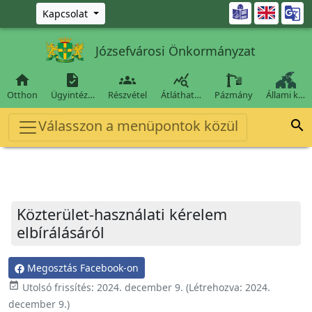
Ugrás a fő tartalomra

Kapcsolat
Józsefvárosi Önkormányzat




Otthon
Ügyintéz…
Részvétel
Átláthat…
Pázmány
Állami k…
Válasszon a menüpontok közül

Közterület-használati kérelem
elbírálásáról
Megosztás Facebook-on
event_available
Utolsó frissítés:
2024. december 9.
(Létrehozva:
2024.
december 9.
)