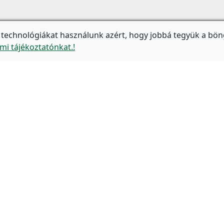
 technológiákat használunk azért, hogy jobbá tegyük a bön
mi tájékoztatónkat.!