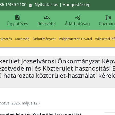
36 1/459-2100
Nyitvatartás
|
Hangostérkép




Ügyintézés
Részvétel
Átláthatóság
Pázmán
jlesztés
Közösség
Önkormányzat
Polgármesteri Hivatal
Választási in
 kerület Józsefvárosi Önkormányzat Képv
yezetvédelmi és Közterület-hasznosítási 
ú határozata közterület-használati kérel
ehozva:
2026. május 12.
)
nyezetvédelmi és Közterület-hasznosítási