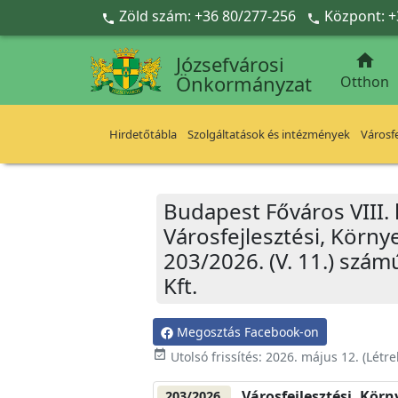
Ugrás a fő tartalomra
Zöld szám: +36 80/277-256
Központ: +



Józsefvárosi
Önkormányzat
Otthon
Hirdetőtábla
Szolgáltatások és intézmények
Városfe
Budapest Főváros VIII.
Városfejlesztési, Körn
203/2026. (V. 11.) szám
Kft.
Megosztás Facebook-on
event_available
Utolsó frissítés:
2026. május 12.
(Létr
Városfejlesztési, Kör
203/2026.