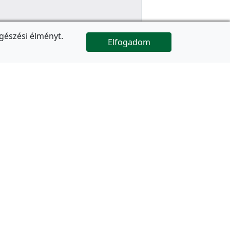
gészési élményt.
Elfogadom

Az oldal folytatódik