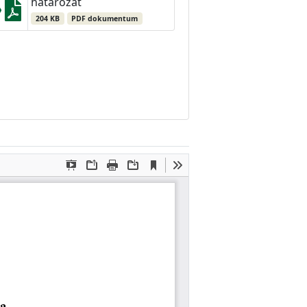
határozat
204 KB
PDF dokumentum