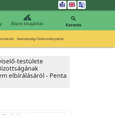


y
Állami kisajátítás
Keresés
formációk
Nemzetiségi Önkormányzatok
iselő-testülete
Bizottságának
em elbírálásáról - Penta