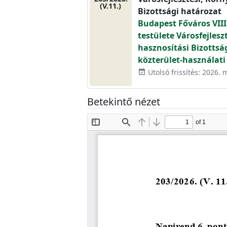
(V.11.)
Bizottsági határozat
Budapest Főváros VIII
testülete Városfejlesz
hasznosítási Bizottsá
közterület-használati 
Utolsó frissítés: 2026. 
event_available
Betekintő nézet