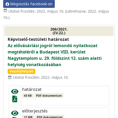
Megosztás Facebook-on
event_available
Utolsó frissítés:
2022. május 10.
(Létrehozva:
2022. május
10.
)
206/2021.
(IV.22.)
Képviselő-testületi határozat
Az elővásárlási jogról lemondó nyilatkozat
megtételéről a Budapest VIII. kerület
Nagytemplom u. 29. földszint 12. szám alatti
helyiség vonatkozásában
Veszélyhelyzet
Utolsó frissítés: 2022. május 10.
event_available
határozat
43 KB
PDF dokumentum
előterjesztés
11 MB
PDF dokumentum