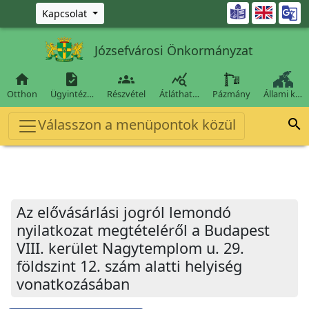
Ugrás a fő tartalomra

Kapcsolat
Józsefvárosi Önkormányzat




Otthon
Ügyintéz…
Részvétel
Átláthat…
Pázmány
Állami k…
Válasszon a menüpontok közül

Az elővásárlási jogról lemondó
nyilatkozat megtételéről a Budapest
VIII. kerület Nagytemplom u. 29.
földszint 12. szám alatti helyiség
vonatkozásában