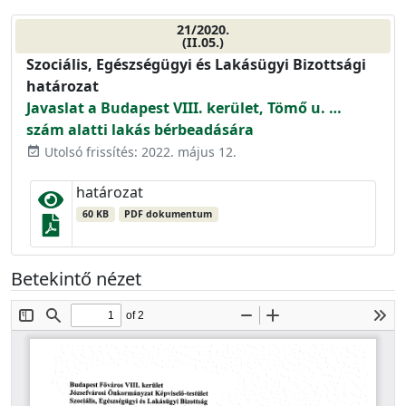
21/2020.
(II.05.)
Szociális, Egészségügyi és Lakásügyi Bizottsági
határozat
Javaslat a Budapest VIII. kerület, Tömő u. …
szám alatti lakás bérbeadására
Utolsó frissítés: 2022. május 12.
event_available
határozat
60 KB
PDF dokumentum
Betekintő nézet