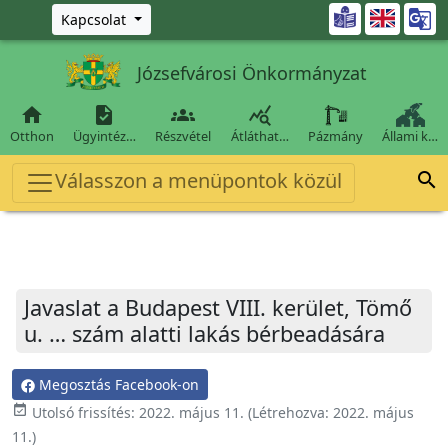
Ugrás a fő tartalomra

Kapcsolat
Józsefvárosi Önkormányzat




Otthon
Ügyintéz…
Részvétel
Átláthat…
Pázmány
Állami k…
Válasszon a menüpontok közül

Javaslat a Budapest VIII. kerület, Tömő
u. … szám alatti lakás bérbeadására
Megosztás Facebook-on
event_available
Utolsó frissítés:
2022. május 11.
(Létrehozva:
2022. május
11.
)