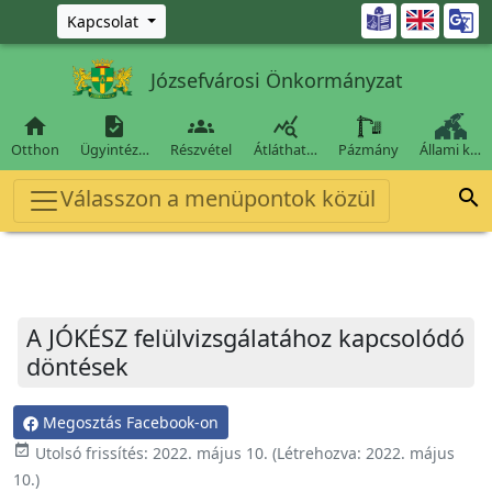
Ugrás a fő tartalomra

Kapcsolat
Józsefvárosi Önkormányzat




Otthon
Ügyintéz…
Részvétel
Átláthat…
Pázmány
Állami k…
Válasszon a menüpontok közül

A JÓKÉSZ felülvizsgálatához kapcsolódó
döntések
Megosztás Facebook-on
event_available
Utolsó frissítés:
2022. május 10.
(Létrehozva:
2022. május
10.
)