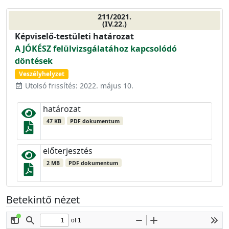
211/2021.
(IV.22.)
Képviselő-testületi határozat
A JÓKÉSZ felülvizsgálatához kapcsolódó
döntések
Veszélyhelyzet
Utolsó frissítés: 2022. május 10.
event_available
határozat
47 KB
PDF dokumentum
előterjesztés
2 MB
PDF dokumentum
Betekintő nézet