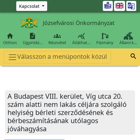
Ugrás a fő tartalomra

Kapcsolat
Józsefvárosi Önkormányzat




Otthon
Ügyintéz…
Részvétel
Átláthat…
Pázmány
Állami k…
Válasszon a menüpontok közül

A Budapest VIII. kerület, Víg utca 20.
szám alatti nem lakás céljára szolgáló
helyiség bérleti szerződésének és
bérbeszámításának utólagos
jóváhagyása