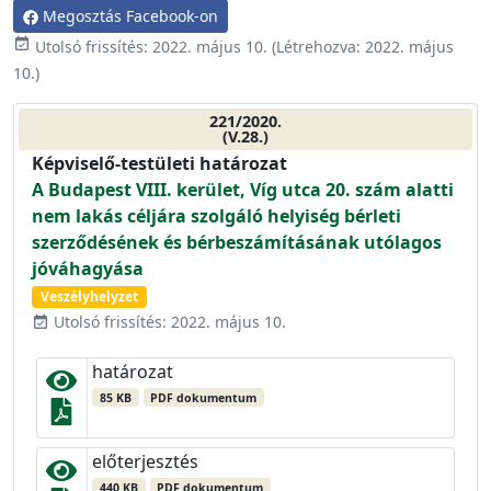
Megosztás Facebook-on
event_available
Utolsó frissítés:
2022. május 10.
(Létrehozva:
2022. május
10.
)
221/2020.
(V.28.)
Képviselő-testületi határozat
A Budapest VIII. kerület, Víg utca 20. szám alatti
nem lakás céljára szolgáló helyiség bérleti
szerződésének és bérbeszámításának utólagos
jóváhagyása
Veszélyhelyzet
Utolsó frissítés: 2022. május 10.
event_available
határozat
85 KB
PDF dokumentum
előterjesztés
440 KB
PDF dokumentum