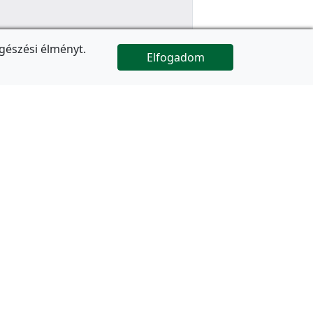
gészési élményt.
Elfogadom

Az oldal folytatódik