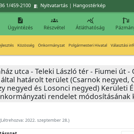
36 1/459-2100
Nyitvatartás
|
Hangostérkép




Ügyintézés
Részvétel
Átláthatóság
Pázmán
jlesztés
Közösség
Önkormányzat
Polgármesteri Hivatal
Választási in
áz utca - Teleki László tér - Fiumei út - 
t által határolt terület (Csarnok negyed,
 negyed és Losonci negyed) Kerületi Ép
) önkormányzati rendelet módosításána
(Létrehozva:
2022. szeptember 28.
)
atározat