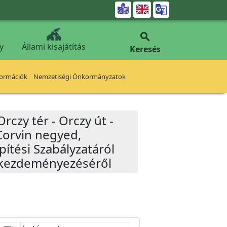


y
Állami kisajátítás
Keresés
formációk
Nemzetiségi Önkormányzatok
Orczy tér - Orczy út -
 Corvin negyed,
ítési Szabályzatáról
k kezdeményezéséről