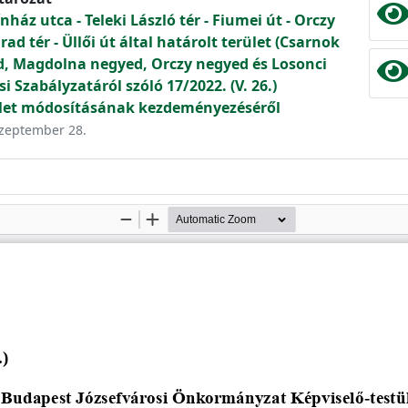
nház utca - Teleki László tér - Fiumei út - Orczy
rad tér - Üllői út által határolt terület (Csarnok
d, Magdolna negyed, Orczy negyed és Losonci
i Szabályzatáról szóló 17/2022. (V. 26.)
let módosításának kezdeményezéséről
 szeptember 28.