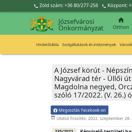
Ugrás a fő tartalomra
Zöld szám: +36 80/277-256
Központ: +



Józsefvárosi
Önkormányzat
Otthon
Hirdetőtábla
Szolgáltatások és intézmények
Városfe
A József körút - Népszính
Nagyvárad tér - Üllői ú
Magdolna negyed, Orczy
szóló 17/2022. (V. 26.
Megosztás Facebook-on
event_available
Utolsó frissítés:
2022. szeptember 28.
Képviselő-testületi h
235/2022.