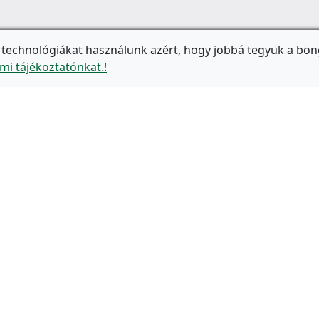
 technológiákat használunk azért, hogy jobbá tegyük a bön
mi tájékoztatónkat.!