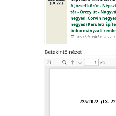
(IX.22.)
A József körút - Népszí
tér - Orczy út - Nagyvá
negyed, Corvin negye
negyed) Kerületi Építés
önkormányzati rende
Utolsó frissítés: 2022.
event_available
Betekintő nézet