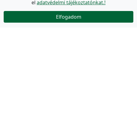
el
adatvédelmi tájékoztatónkat.!
Elfogadom
