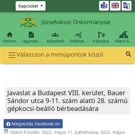
Ugrás a fő tartalomra

Kapcsolat
Józsefvárosi Önkormányzat




Otthon
Ügyintéz…
Részvétel
Átláthat…
Pázmány
Állami k…
Válasszon a menüpontok közül

Javaslat a Budapest VIII. kerület, Bauer
Sándor utca 9-11. szám alatti 28. számú
gépkocsi-beálló bérbeadására
Megosztás Facebook-on
event_available
Utolsó frissítés:
2022. május 11.
(Létrehozva:
2022. május