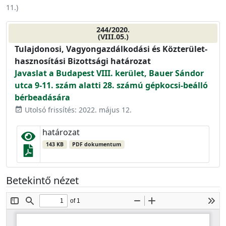
11.
)
244/2020.
(VIII.05.)
Tulajdonosi, Vagyongazdálkodási és Közterület-
hasznosítási Bizottsági határozat
Javaslat a Budapest VIII. kerület, Bauer Sándor
utca 9-11. szám alatti 28. számú gépkocsi-beálló
bérbeadására
Utolsó frissítés: 2022. május 12.
event_available
határozat
143 KB
PDF dokumentum
Betekintő nézet