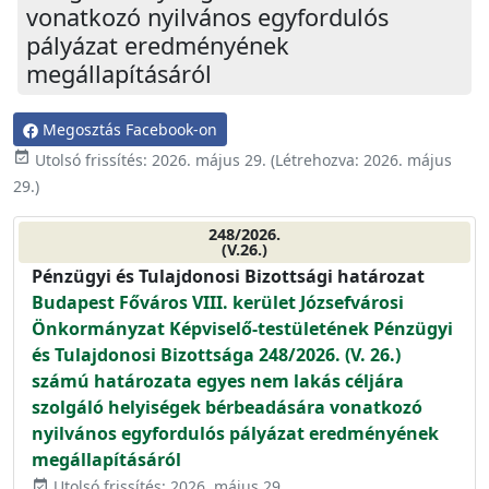
vonatkozó nyilvános egyfordulós
pályázat eredményének
megállapításáról
Megosztás Facebook-on
event_available
Utolsó frissítés:
2026. május 29.
(Létrehozva:
2026. május
29.
)
248/2026.
(V.26.)
Pénzügyi és Tulajdonosi Bizottsági határozat
Budapest Főváros VIII. kerület Józsefvárosi
Önkormányzat Képviselő-testületének Pénzügyi
és Tulajdonosi Bizottsága 248/2026. (V. 26.)
számú határozata egyes nem lakás céljára
szolgáló helyiségek bérbeadására vonatkozó
nyilvános egyfordulós pályázat eredményének
megállapításáról
Utolsó frissítés: 2026. május 29.
event_available