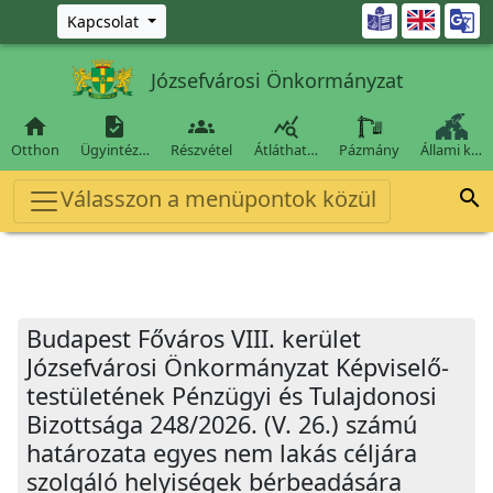
Ugrás a fő tartalomra

Kapcsolat
Józsefvárosi Önkormányzat




Otthon
Ügyintéz…
Részvétel
Átláthat…
Pázmány
Állami k…
Válasszon a menüpontok közül

Budapest Főváros VIII. kerület
Józsefvárosi Önkormányzat Képviselő-
testületének Pénzügyi és Tulajdonosi
Bizottsága 248/2026. (V. 26.) számú
határozata egyes nem lakás céljára
szolgáló helyiségek bérbeadására