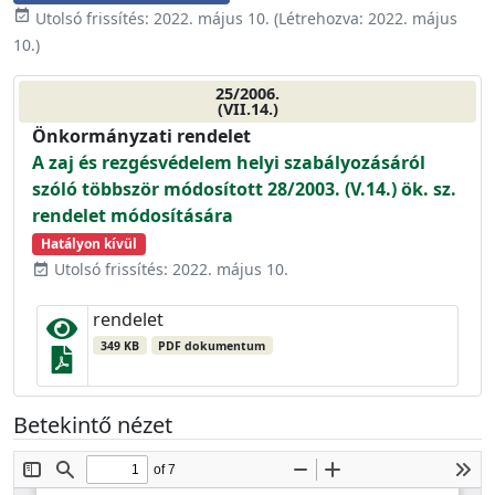
event_available
Utolsó frissítés:
2022. május 10.
(Létrehozva:
2022. május
10.
)
25/2006.
(VII.14.)
Önkormányzati rendelet
A zaj és rezgésvédelem helyi szabályozásáról
szóló többször módosított 28/2003. (V.14.) ök. sz.
rendelet módosítására
Hatályon kívül
Utolsó frissítés: 2022. május 10.
event_available
rendelet
349 KB
PDF dokumentum
Betekintő nézet