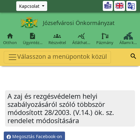
Ugrás a fő tartalomra

Kapcsolat
Józsefvárosi Önkormányzat




Otthon
Ügyintéz…
Részvétel
Átláthat…
Pázmány
Állami k…
Válasszon a menüpontok közül

A zaj és rezgésvédelem helyi
szabályozásáról szóló többször
módosított 28/2003. (V.14.) ök. sz.
rendelet módosítására
Megosztás Facebook-on