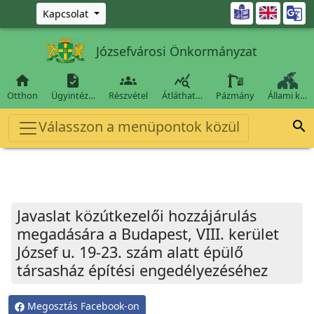
Ugrás a fő tartalomra

Kapcsolat
Józsefvárosi Önkormányzat




Otthon
Ügyintéz…
Részvétel
Átláthat…
Pázmány
Állami k…
Válasszon a menüpontok közül

Javaslat közútkezelői hozzájárulás
megadására a Budapest, VIII. kerület
József u. 19-23. szám alatt épülő
társasház építési engedélyezéséhez
Megosztás Facebook-on