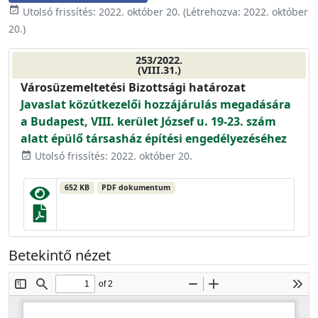
event_available
Utolsó frissítés:
2022. október 20.
(Létrehozva:
2022. október
20.
)
253/2022.
(VIII.31.)
Városüzemeltetési Bizottsági határozat
Javaslat közútkezelői hozzájárulás megadására
a Budapest, VIII. kerület József u. 19-23. szám
alatt épülő társasház építési engedélyezéséhez
Utolsó frissítés: 2022. október 20.
event_available
652 KB
PDF dokumentum
Betekintő nézet