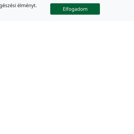
gészési élményt.
Elfogadom

Az oldal folytatódik