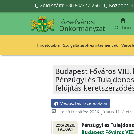
Ugrás a fő tartalomra
Zöld szám: +36 80/277-256
Központ: +



Józsefvárosi
Önkormányzat
Otthon
Hirdetőtábla
Szolgáltatások és intézmények
Városfe
Budapest Főváros VIII.
Pénzügyi és Tulajdonosi
felújítás keretszerződ
Megosztás Facebook-on
event_available
Utolsó frissítés:
2026. június 11.
(Létr
Pénzügyi és Tulajdono
256/2026.
(VI.09.)
Budapest Főváros VIII