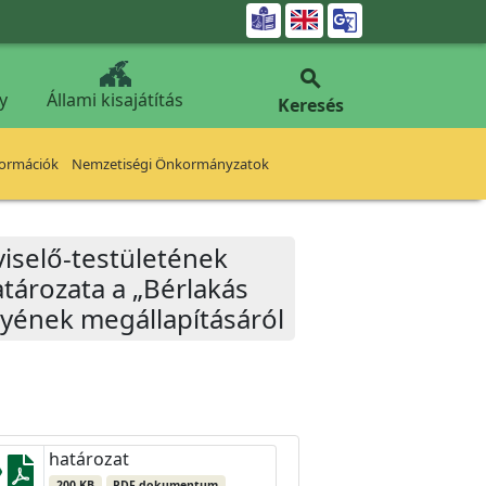


y
Állami kisajátítás
Keresés
formációk
Nemzetiségi Önkormányzatok
iselő-testületének
atározata a „Bérlakás
nyének megállapításáról
határozat
200 KB
PDF dokumentum