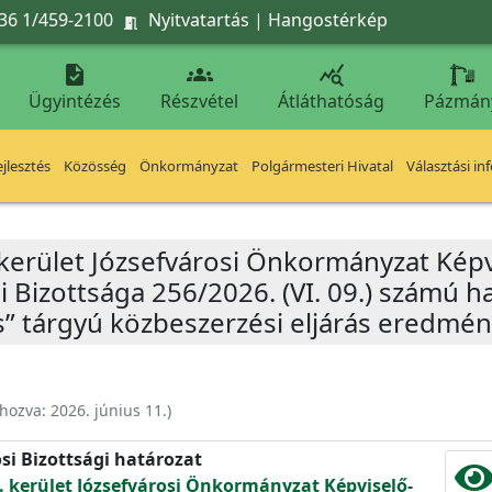
36 1/459-2100
Nyitvatartás
|
Hangostérkép




Ügyintézés
Részvétel
Átláthatóság
Pázmán
jlesztés
Közösség
Önkormányzat
Polgármesteri Hivatal
Választási in
 kerület Józsefvárosi Önkormányzat Képv
 Bizottsága 256/2026. (VI. 09.) számú h
és” tárgyú közbeszerzési eljárás eredmé
ehozva:
2026. június 11.
)
si Bizottsági határozat
. kerület Józsefvárosi Önkormányzat Képviselő-