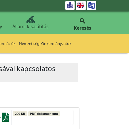


y
Állami kisajátítás
Keresés
formációk
Nemzetiségi Önkormányzatok
ásával kapcsolatos
200 KB
PDF dokumentum