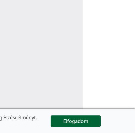
gészési élményt.
Elfogadom

Az oldal folytatódik