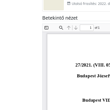
Utolsó frissítés: 2022.
event_available
Betekintő nézet