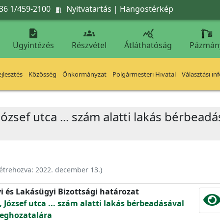
36 1/459-2100
Nyitvatartás
|
Hangostérkép




Ügyintézés
Részvétel
Átláthatóság
Pázmán
jlesztés
Közösség
Önkormányzat
Polgármesteri Hivatal
Választási in
József utca ... szám alatti lakás bérbead
étrehozva:
2022. december 13.
)
yi és Lakásügyi Bizottsági határozat
, József utca ... szám alatti lakás bérbeadásával
eghozatalára