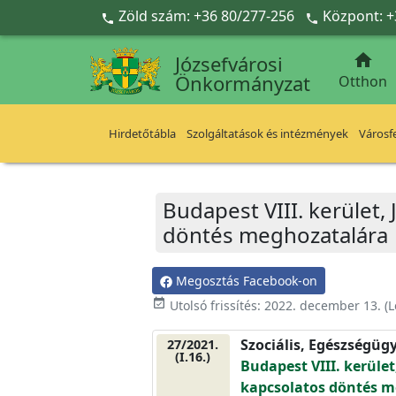
Ugrás a fő tartalomra
Zöld szám: +36 80/277-256
Központ: +



Józsefvárosi
Önkormányzat
Otthon
Hirdetőtábla
Szolgáltatások és intézmények
Városfe
Budapest VIII. kerület, 
döntés meghozatalára
Megosztás Facebook-on
event_available
Utolsó frissítés:
2022. december 13.
(L
Szociális, Egészségüg
27/2021.
(I.16.)
Budapest VIII. kerület
kapcsolatos döntés m