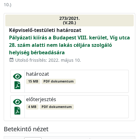
10.
)
273/2021.
(V.20.)
Képviselő-testületi határozat
Pályázati kiírás a Budapest VIII. kerület, Víg utca
28. szám alatti nem lakás céljára szolgáló
helyiség bérbeadására
Utolsó frissítés: 2022. május 10.
event_available
határozat
15 MB
PDF dokumentum
előterjesztés
4 MB
PDF dokumentum
Betekintő nézet