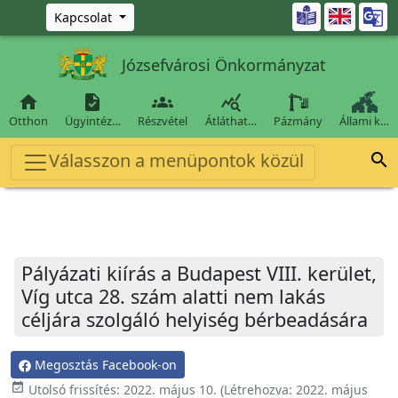
Ugrás a fő tartalomra

Kapcsolat
Józsefvárosi Önkormányzat




Otthon
Ügyintéz…
Részvétel
Átláthat…
Pázmány
Állami k…
Válasszon a menüpontok közül

Pályázati kiírás a Budapest VIII. kerület,
Víg utca 28. szám alatti nem lakás
céljára szolgáló helyiség bérbeadására
Megosztás Facebook-on
event_available
Utolsó frissítés:
2022. május 10.
(Létrehozva:
2022. május