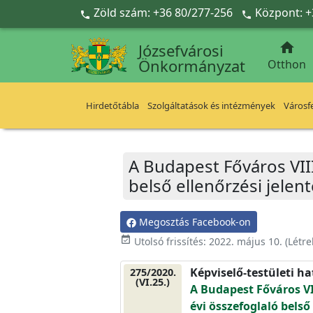
Ugrás a fő tartalomra
Zöld szám: +36 80/277-256
Központ: +



Józsefvárosi
Önkormányzat
Otthon
Hirdetőtábla
Szolgáltatások és intézmények
Városfe
A Budapest Főváros VII
belső ellenőrzési jele
Megosztás Facebook-on
event_available
Utolsó frissítés:
2022. május 10.
(Létr
Képviselő-testületi h
275/2020.
(VI.25.)
A Budapest Főváros VI
évi összefoglaló bels