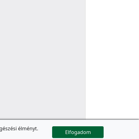
gészési élményt.
Elfogadom

Az oldal folytatódik