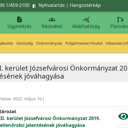
36 1/459-2100
Nyitvatartás
|
Hangostérkép




Ügyintézés
Részvétel
Átláthatóság
Pázmán
jlesztés
Közösség
Önkormányzat
Polgármesteri Hivatal
Választási in
I. kerület Józsefvárosi Önkormányzat 201
ntésének jóváhagyása
ehozva:
2022. május 10.
)
atározat
II. kerület Józsefvárosi Önkormányzat 2019.
ő ellenőrzési jelentésének jóváhagyása