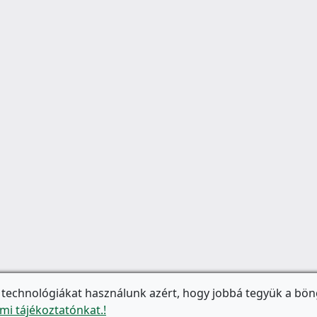
 technológiákat használunk azért, hogy jobbá tegyük a bön
mi tájékoztatónkat.!