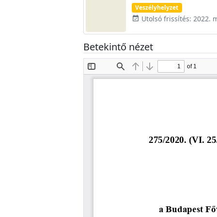
Veszélyhelyzet
Utolsó frissítés: 2022. 
event_available
Betekintő nézet