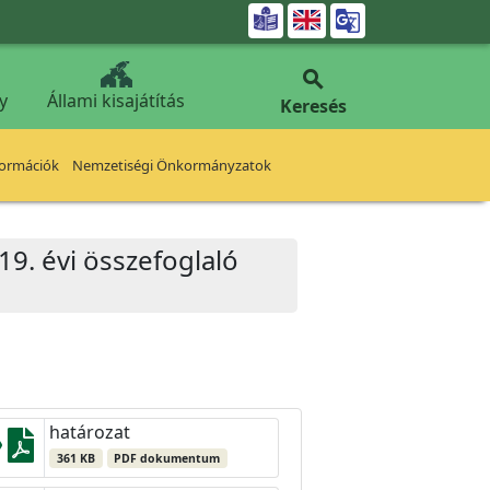


y
Állami kisajátítás
Keresés
formációk
Nemzetiségi Önkormányzatok
9. évi összefoglaló
határozat
361 KB
PDF dokumentum