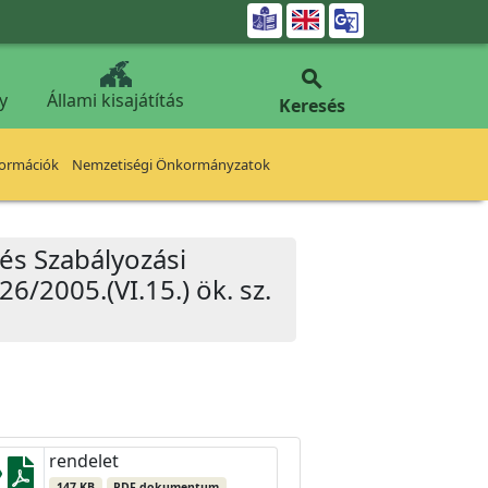


y
Állami kisajátítás
Keresés
formációk
Nemzetiségi Önkormányzatok
 és Szabályozási
26/2005.(VI.15.) ök. sz.
rendelet
147 KB
PDF dokumentum