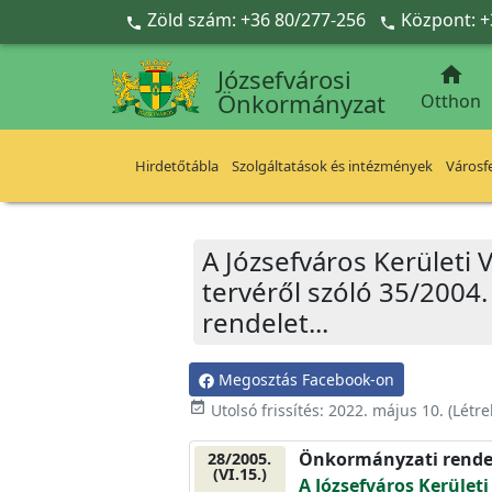
Ugrás a fő tartalomra
Zöld szám: +36 80/277-256
Központ: +



Józsefvárosi
Önkormányzat
Otthon
Hirdetőtábla
Szolgáltatások és intézmények
Városfe
A Józsefváros Kerületi 
tervéről szóló 35/2004. 
rendelet...
Megosztás Facebook-on
event_available
Utolsó frissítés:
2022. május 10.
(Létr
Önkormányzati rende
28/2005.
(VI.15.)
A Józsefváros Kerületi