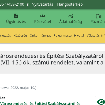
36 1/459-2100
Nyitvatartás
|
Hangostérkép




Ügyintézés
Részvétel
Átláthatóság
Pázmán
jlesztés
Közösség
Önkormányzat
Polgármesteri Hivatal
Választási in
Városrendezési és Építési Szabályzatáról
(VII. 15.) ök. számú rendelet, valamint a 
ehozva:
2022. május 10.
)
let
 Városrendezési és Építési Szabályzatáról és