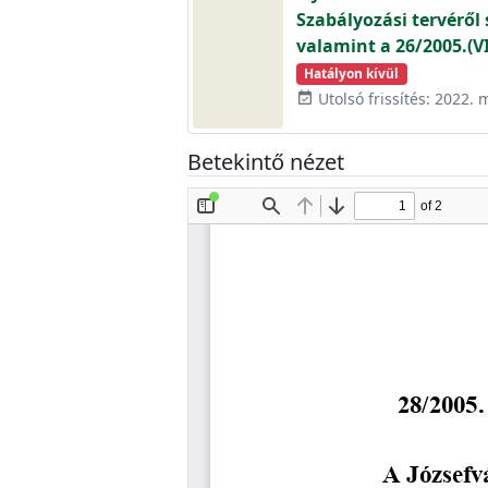
Szabályozási tervéről s
valamint a 26/2005.(VI.
Hatályon kívül
Utolsó frissítés: 2022. 
event_available
Betekintő nézet