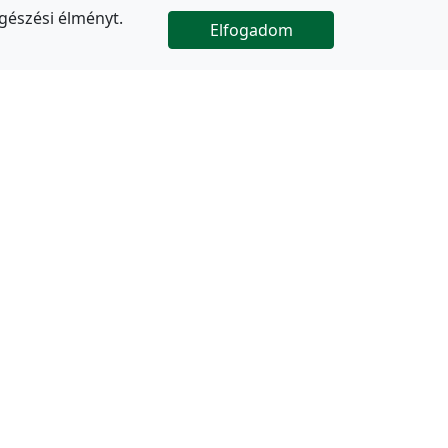
gészési élményt.
Elfogadom

Az oldal folytatódik