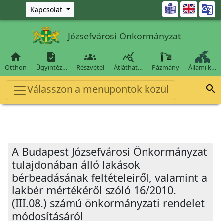
Ugrás a fő tartalomra

Kapcsolat
Józsefvárosi Önkormányzat




Otthon
Ügyintéz…
Részvétel
Átláthat…
Pázmány
Állami k…
Válasszon a menüpontok közül

A Budapest Józsefvárosi Önkormányzat
tulajdonában álló lakások
bérbeadásának feltételeiről, valamint a
lakbér mértékéről szóló 16/2010.
(III.08.) számú önkormányzati rendelet
módosításáról