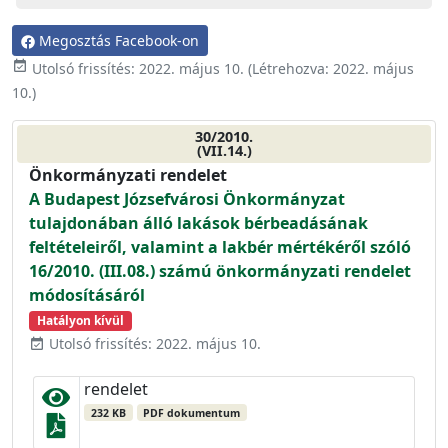
Megosztás Facebook-on
event_available
Utolsó frissítés:
2022. május 10.
(Létrehozva:
2022. május
10.
)
30/2010.
(VII.14.)
Önkormányzati rendelet
A Budapest Józsefvárosi Önkormányzat
tulajdonában álló lakások bérbeadásának
feltételeiről, valamint a lakbér mértékéről szóló
16/2010. (III.08.) számú önkormányzati rendelet
módosításáról
Hatályon kívül
Utolsó frissítés: 2022. május 10.
event_available
rendelet
232 KB
PDF dokumentum