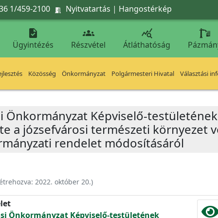
36 1/459-2100
Nyitvatartás
|
Hangostérkép




Ügyintézés
Részvétel
Átláthatóság
Pázmán
jlesztés
Közösség
Önkormányzat
Polgármesteri Hivatal
Választási in
i Önkormányzat Képviselő-testületének 3
e a józsefvárosi természeti környezet 
ormányzati rendelet módosításáról
étrehozva:
2022. október 20.
)
let
osi Önkormányzat Képviselő-testületének