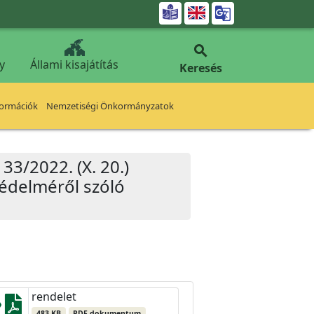


y
Állami kisajátítás
Keresés
formációk
Nemzetiségi Önkormányzatok
3/2022. (X. 20.)
védelméről szóló
rendelet
483 KB
PDF dokumentum