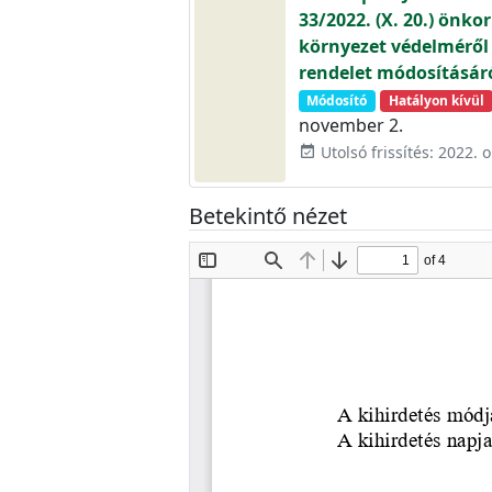
33/2022. (X. 20.) önko
környezet védelméről 
rendelet módosításár
Módosító
Hatályon kívül
november 2.
Utolsó frissítés: 2022. 
event_available
Betekintő nézet