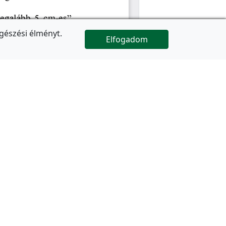
gészési élményt.
Elfogadom

Az oldal folytatódik