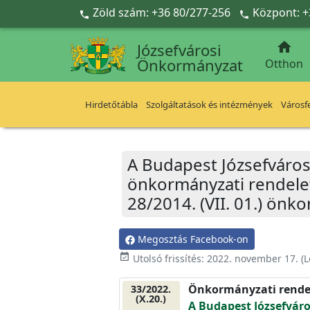
Ugrás a fő tartalomra
Zöld szám: +36 80/277-256
Központ: +



Józsefvárosi
Önkormányzat
Otthon
Hirdetőtábla
Szolgáltatások és intézmények
Városfe
A Budapest Józsefváros
önkormányzati rendelet
28/2014. (VII. 01.) önk
Megosztás Facebook-on
event_available
Utolsó frissítés:
2022. november 17.
(L
Önkormányzati rende
33/2022.
(X.20.)
A Budapest Józsefvár