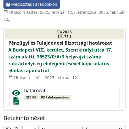
Megosztás Facebook-on
event_available
Utolsó frissítés:
2025. február 12.
(Létrehozva:
2025. február
12.
)
33/2025.
(II.11.)
Pénzügyi és Tulajdonosi Bizottsági határozat
A Budapest VIII. kerület, Szentkirályi utca 17.
szám alatti, 36523/0/A/3 helyrajzi számú
raktárhelyiség elidegenítésével kapcsolatos
eladási ajánlatról
Utolsó frissítés: 2025. február 12.
event_available
határozat
284 KB
PDF dokumentum
Betekintő nézet