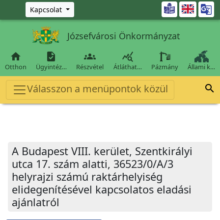
Ugrás a fő tartalomra

Kapcsolat
Józsefvárosi Önkormányzat




Otthon
Ügyintéz…
Részvétel
Átláthat…
Pázmány
Állami k…
Válasszon a menüpontok közül

A Budapest VIII. kerület, Szentkirályi
utca 17. szám alatti, 36523/0/A/3
helyrajzi számú raktárhelyiség
elidegenítésével kapcsolatos eladási
ajánlatról