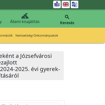


y
Állami kisajátítás
Keresés
formációk
Nemzetiségi Önkormányzatok
eként a Józsefvárosi
zajlott
2024-2025. évi gyerek-
ításáról