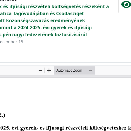
k-és ifjúsági részvételi költségvetés részeként a
Katica Tagóvodájában és Csodasziget
ott közönségszavazás eredményének
mint a 2024-2025. évi gyerek-és ifjúsági
s pénzügyi fedezetének biztosításáról
 december 18.