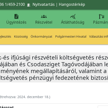
36 1/459-2100
Nyitvatartás
|
Hangostérkép




Ügyintézés
Részvétel
Átláthatóság
Pázmán
jlesztés
Közösség
Önkormányzat
Polgármesteri Hivatal
Választási in
-és ifjúsági részvételi költségvetés rész
jában és Csodasziget Tagóvodájában le
ényének megállapításáról, valamint a 
költségvetés pénzügyi fedezetének biztos
étrehozva:
2024. december 18.
)
atározat