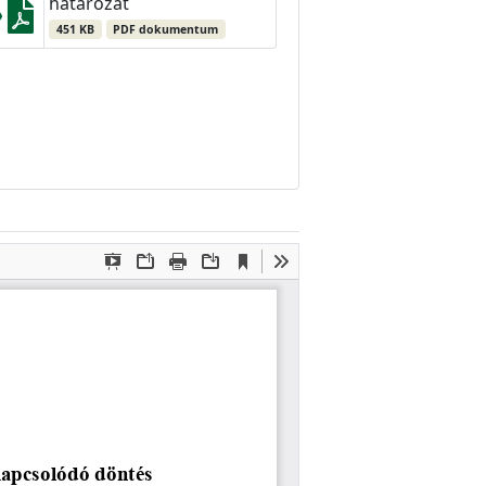
határozat
451 KB
PDF dokumentum