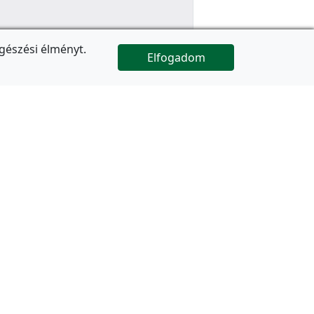
gészési élményt.
Elfogadom

Az oldal folytatódik