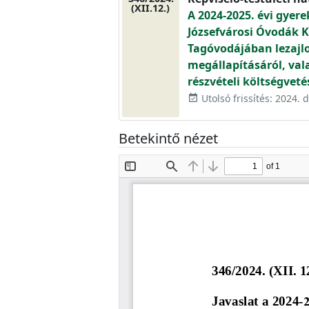
(XII.12.)
A 2024-2025. évi gyere
Józsefvárosi Óvodák 
Tagóvodájában lezajl
megállapításáról, vala
részvételi költségveté
Utolsó frissítés: 2024.
event_available
Betekintő nézet