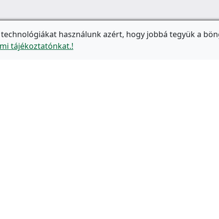
 technológiákat használunk azért, hogy jobbá tegyük a bön
mi tájékoztatónkat.!