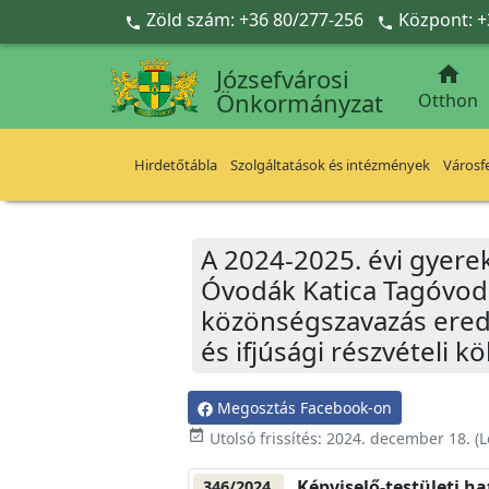
Ugrás a fő tartalomra
Zöld szám: +36 80/277-256
Központ: +



Józsefvárosi
Önkormányzat
Otthon
Hirdetőtábla
Szolgáltatások és intézmények
Városfe
A 2024-2025. évi gyerek
Óvodák Katica Tagóvodá
közönségszavazás eredm
és ifjúsági részvételi 
Megosztás Facebook-on
event_available
Utolsó frissítés:
2024. december 18.
(L
Képviselő-testületi h
346/2024.