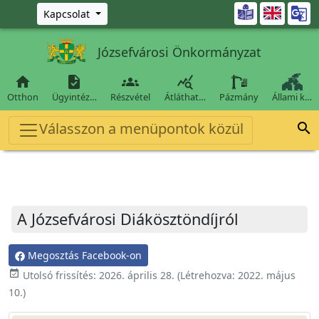
Ugrás a fő tartalomra

Kapcsolat
Józsefvárosi Önkormányzat




Otthon
Ügyintéz…
Részvétel
Átláthat…
Pázmány
Állami k…
Válasszon a menüpontok közül

A Józsefvárosi Diákösztöndíjról
Megosztás Facebook-on
event_available
Utolsó frissítés:
2026. április 28.
(Létrehozva:
2022. május
10.
)