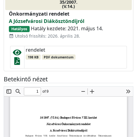
35/2007.
(V.14.)
Önkormányzati rendelet
A Józsefvárosi Diákösztöndíjról
Hatály kezdete: 2021. május 14.
Hatályos
Utolsó frissítés: 2026. április 28.
event_available
rendelet
198 KB
PDF dokumentum
Betekintő nézet