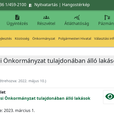
36 1/459-2100
Nyitvatartás
|
Hangostérkép




Ügyintézés
Részvétel
Átláthatóság
Pázmán
jlesztés
Közösség
Önkormányzat
Polgármesteri Hivatal
Választási in
i Önkormányzat tulajdonában álló lakás
étrehozva:
2022. május 10.
)
let
osi Önkormányzat tulajdonában álló lakások
: 2023. március 1.