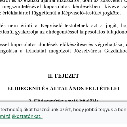
 technológiákat használunk azért, hogy jobbá tegyük a bön
mi tájékoztatónkat.!