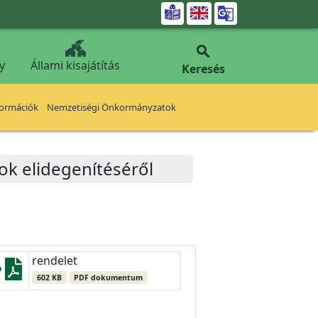


y
Állami kisajátítás
Keresés
formációk
Nemzetiségi Önkormányzatok
ok elidegenítéséről
rendelet
602 KB
PDF dokumentum