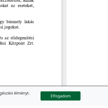
gészési élményt.
Elfogadom

Az oldal folytatódik