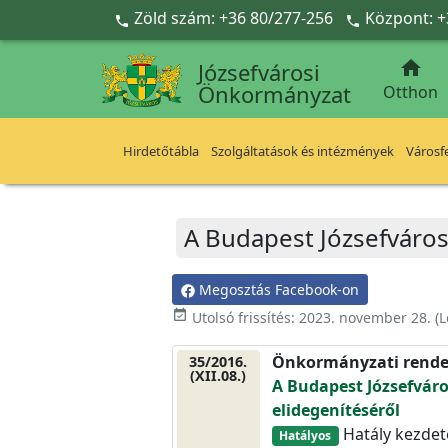
Ugrás a fő tartalomra
Zöld szám: +36 80/277-256
Központ: +



Józsefvárosi
Önkormányzat
Otthon
Hirdetőtábla
Szolgáltatások és intézmények
Városfe
A Budapest Józsefváros
Megosztás Facebook-on
event_available
Utolsó frissítés:
2023. november 28.
(L
Önkormányzati rende
35/2016.
(XII.08.)
A Budapest Józsefvár
elidegenítéséről
Hatály kezdete
Hatályos