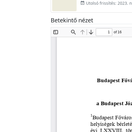
Utolsó frissítés: 2023.
event_available
Betekintő nézet