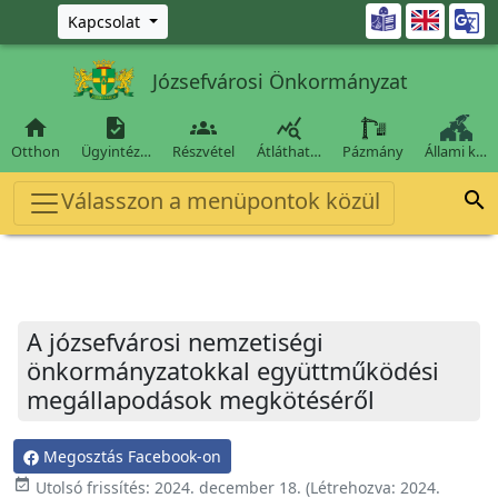
Ugrás a fő tartalomra

Kapcsolat
Józsefvárosi Önkormányzat




Otthon
Ügyintéz…
Részvétel
Átláthat…
Pázmány
Állami k…
Válasszon a menüpontok közül

A józsefvárosi nemzetiségi
önkormányzatokkal együttműködési
megállapodások megkötéséről
Megosztás Facebook-on
event_available
Utolsó frissítés:
2024. december 18.
(Létrehozva:
2024.