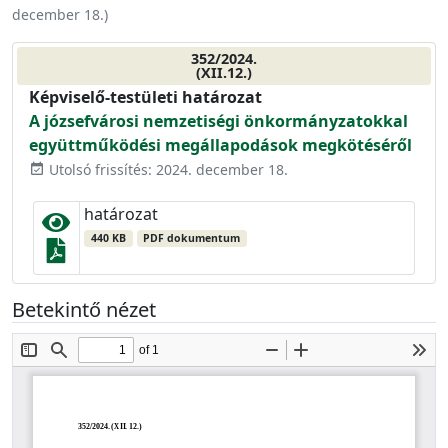
december 18.
)
352/2024.
(XII.12.)
Képviselő-testületi határozat
A józsefvárosi nemzetiségi önkormányzatokkal
együttműködési megállapodások megkötéséről
Utolsó frissítés: 2024. december 18.
event_available
határozat
440 KB
PDF dokumentum
Betekintő nézet