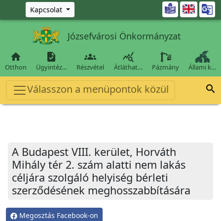
Ugrás a fő tartalomra

Kapcsolat
Józsefvárosi Önkormányzat




Otthon
Ügyintéz…
Részvétel
Átláthat…
Pázmány
Állami k…
Válasszon a menüpontok közül

A Budapest VIII. kerület, Horváth
Mihály tér 2. szám alatti nem lakás
céljára szolgáló helyiség bérleti
szerződésének meghosszabbítására
Megosztás Facebook-on