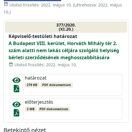
event_available
Utolsó frissítés:
2022. május 10.
(Létrehozva:
2022. május
10.
)
377/2020.
(XI.20.)
Képviselő-testületi határozat
A Budapest VIII. kerület, Horváth Mihály tér 2.
szám alatti nem lakás céljára szolgáló helyiség
bérleti szerződésének meghosszabbítására
Utolsó frissítés: 2022. május 10.
event_available
határozat
279 KB
PDF dokumentum
előterjesztés
2 MB
PDF dokumentum
Betekintő nézet