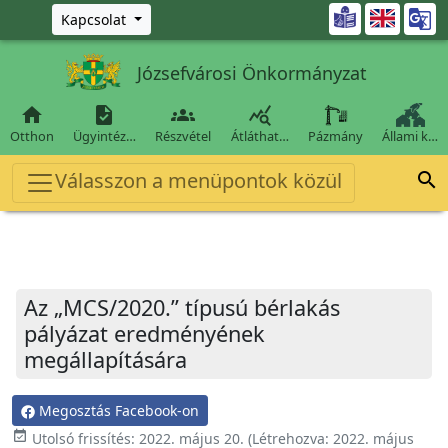
Ugrás a fő tartalomra

Kapcsolat
Józsefvárosi Önkormányzat




Otthon
Ügyintéz…
Részvétel
Átláthat…
Pázmány
Állami k…
Válasszon a menüpontok közül

Az „MCS/2020.” típusú bérlakás
pályázat eredményének
megállapítására
Megosztás Facebook-on
event_available
Utolsó frissítés:
2022. május 20.
(Létrehozva:
2022. május