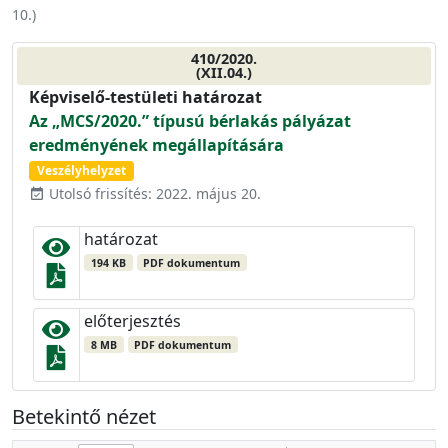
10.
)
410/2020.
(XII.04.)
Képviselő-testületi határozat
Az „MCS/2020.” típusú bérlakás pályázat
eredményének megállapítására
Veszélyhelyzet
Utolsó frissítés: 2022. május 20.
event_available
határozat
194 KB
PDF dokumentum
előterjesztés
8 MB
PDF dokumentum
Betekintő nézet