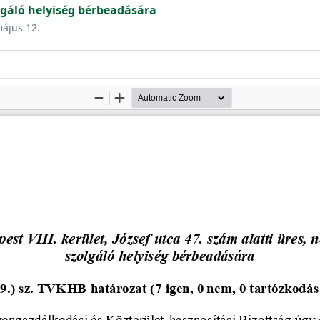
lgáló helyiség bérbeadására
május 12.