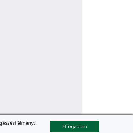
gészési élményt.
Elfogadom

Az oldal folytatódik