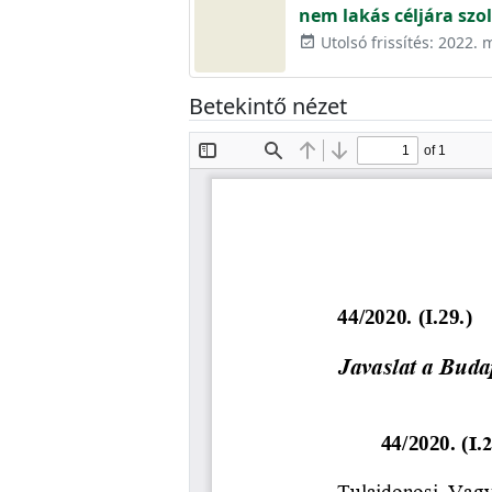
nem lakás céljára szo
Utolsó frissítés: 2022. 
event_available
Betekintő nézet