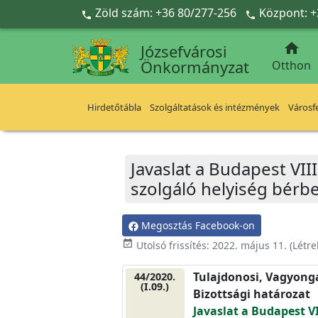
Ugrás a fő tartalomra
Zöld szám: +36 80/277-256
Központ: +



Józsefvárosi
Önkormányzat
Otthon
Hirdetőtábla
Szolgáltatások és intézmények
Városfe
Javaslat a Budapest VIII
szolgáló helyiség bérb
Megosztás Facebook-on
event_available
Utolsó frissítés:
2022. május 11.
(Létr
Tulajdonosi, Vagyonga
44/2020.
(I.09.)
Bizottsági határozat
Javaslat a Budapest VII