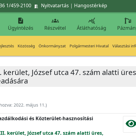
36 1/459-2100
Nyitvatartás
|
Hangostérkép




Ügyintézés
Részvétel
Átláthatóság
Pázmán
jlesztés
Közösség
Önkormányzat
Polgármesteri Hivatal
Választási in
. kerület, József utca 47. szám alatti üre
eadására
ehozva:
2022. május 11.
)
zdálkodási és Közterület-hasznosítási
I. kerület, József utca 47. szám alatti üres,