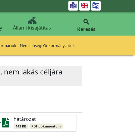


y
Állami kisajátítás
Keresés
formációk
Nemzetiségi Önkormányzatok
s, nem lakás céljára
határozat
143 KB
PDF dokumentum