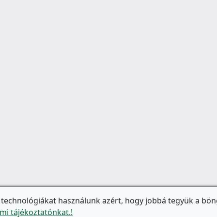
 technológiákat használunk azért, hogy jobbá tegyük a bön
mi tájékoztatónkat.!