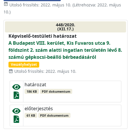
event_available
Utolsó frissítés:
2022. május 10.
(Létrehozva:
2022. május
10.
)
448/2020.
(XII.17.)
Képviselő-testületi határozat
A Budapest VIII. kerület, Kis Fuvaros utca 9.
földszint 2. szám alatti ingatlan területén lévő 8.
számú gépkocsi-beálló bérbeadásáról
Veszélyhelyzet
Utolsó frissítés: 2022. május 10.
event_available
határozat
186 KB
PDF dokumentum
előterjesztés
61 KB
PDF dokumentum