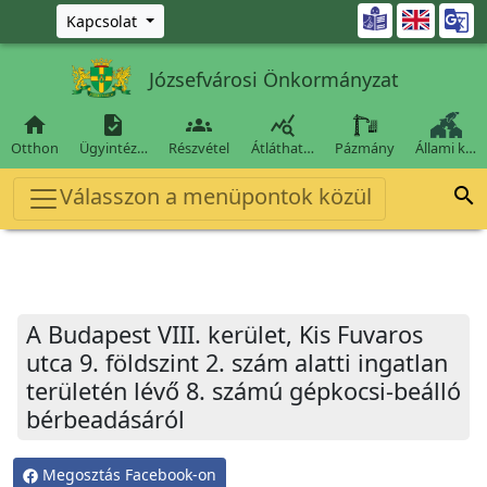
Ugrás a fő tartalomra

Kapcsolat
Józsefvárosi Önkormányzat




Otthon
Ügyintéz…
Részvétel
Átláthat…
Pázmány
Állami k…
Válasszon a menüpontok közül

A Budapest VIII. kerület, Kis Fuvaros
utca 9. földszint 2. szám alatti ingatlan
területén lévő 8. számú gépkocsi-beálló
bérbeadásáról
Megosztás Facebook-on