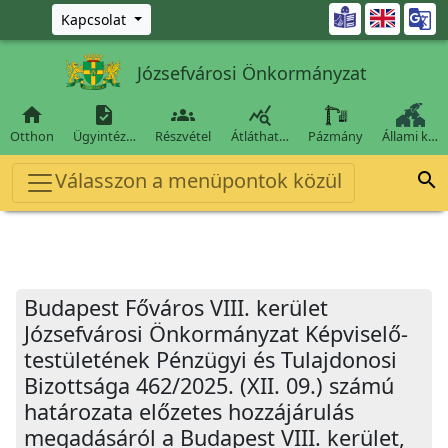
Ugrás a fő tartalomra

Kapcsolat
Józsefvárosi Önkormányzat




Otthon
Ügyintéz…
Részvétel
Átláthat…
Pázmány
Állami k…
Válasszon a menüpontok közül

Budapest Főváros VIII. kerület
Józsefvárosi Önkormányzat Képviselő-
testületének Pénzügyi és Tulajdonosi
Bizottsága 462/2025. (XII. 09.) számú
határozata előzetes hozzájárulás
megadásáról a Budapest VIII. kerület,