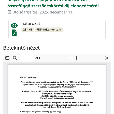
összefüggő szerződéskötési díj elengedéséről
Utolsó frissítés: 2025. december 11.
event_available
határozat
281 KB
PDF dokumentum
Betekintő nézet