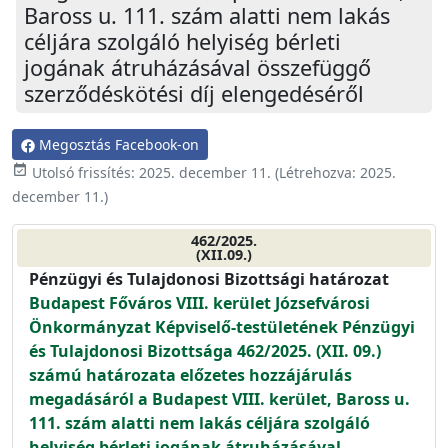
Baross u. 111. szám alatti nem lakás
céljára szolgáló helyiség bérleti
jogának átruházásával összefüggő
szerződéskötési díj elengedéséről
Megosztás Facebook-on
event_available
Utolsó frissítés:
2025. december 11.
(Létrehozva:
2025.
december 11.
)
462/2025.
(XII.09.)
Pénzügyi és Tulajdonosi Bizottsági határozat
Budapest Főváros VIII. kerület Józsefvárosi
Önkormányzat Képviselő-testületének Pénzügyi
és Tulajdonosi Bizottsága 462/2025. (XII. 09.)
számú határozata előzetes hozzájárulás
megadásáról a Budapest VIII. kerület, Baross u.
111. szám alatti nem lakás céljára szolgáló
helyiség bérleti jogának átruházásával