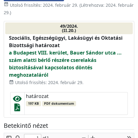
event_available
Utolsó frissítés:
2024. február 29.
(Létrehozva:
2024. február
29.
)
49/2024.
(II.20.)
Szociális, Egészségügyi, Lakásügyi és Oktatási
Bizottsági határozat
a Budapest VIII. kerület, Bauer Sándor utca ...
szám alatti bérlő részére cserelakás
biztosításával kapcsolatos döntés
meghozataláról
Utolsó frissítés: 2024. február 29.
event_available
határozat
197 KB
PDF dokumentum
Betekintő nézet