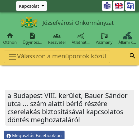
Ugrás a fő tartalomra

Kapcsolat
Józsefvárosi Önkormányzat




Otthon
Ügyintéz…
Részvétel
Átláthat…
Pázmány
Állami k…
Válasszon a menüpontok közül

a Budapest VIII. kerület, Bauer Sándor
utca ... szám alatti bérlő részére
cserelakás biztosításával kapcsolatos
döntés meghozataláról
Megosztás Facebook-on