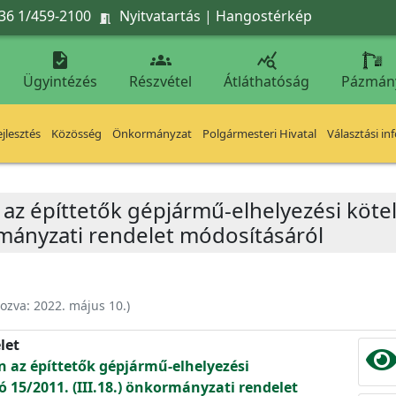
36 1/459-2100
Nyitvatartás
|
Hangostérkép




Ügyintézés
Részvétel
Átláthatóság
Pázmán
jlesztés
Közösség
Önkormányzat
Polgármesteri Hivatal
Választási in
 az építtetők gépjármű-elhelyezési köte
rmányzati rendelet módosításáról
hozva:
2022. május 10.
)
let
én az építtetők gépjármű-elhelyezési
ó 15/2011. (III.18.) önkormányzati rendelet