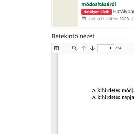
módosításáról
Hatályban
Hatályon kívül
Utolsó frissítés: 2023. áp
event_available
Betekintő nézet