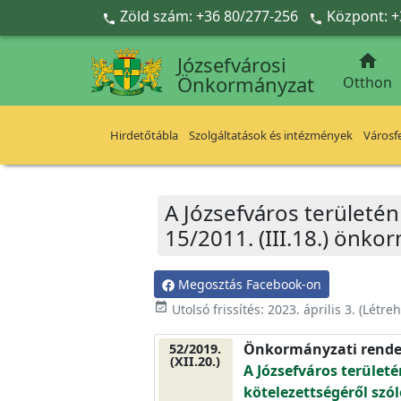
Ugrás a fő tartalomra
Zöld szám: +36 80/277-256
Központ: +



Józsefvárosi
Önkormányzat
Otthon
Hirdetőtábla
Szolgáltatások és intézmények
Városfe
A Józsefváros területén
15/2011. (III.18.) önko
Megosztás Facebook-on
event_available
Utolsó frissítés:
2023. április 3.
(Létre
Önkormányzati rende
52/2019.
(XII.20.)
A Józsefváros terület
kötelezettségéről szól