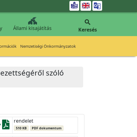


y
Állami kisajátítás
Keresés
formációk
Nemzetiségi Önkormányzatok
lezettségéről szóló
rendelet
510 KB
PDF dokumentum