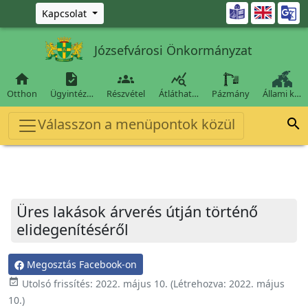
Ugrás a fő tartalomra

Kapcsolat
Józsefvárosi Önkormányzat




Otthon
Ügyintéz…
Részvétel
Átláthat…
Pázmány
Állami k…
Válasszon a menüpontok közül

Üres lakások árverés útján történő
elidegenítéséről
Megosztás Facebook-on
event_available
Utolsó frissítés:
2022. május 10.
(Létrehozva:
2022. május
10.
)