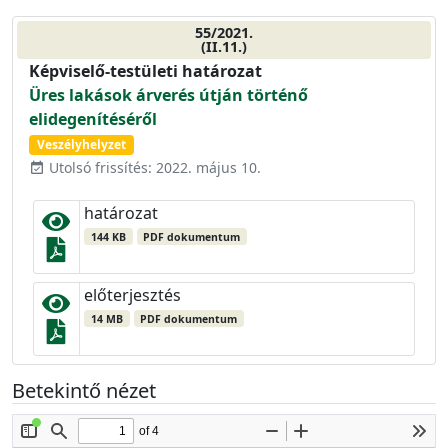
55/2021.
(II.11.)
Képviselő-testületi határozat
Üres lakások árverés útján történő
elidegenítéséről
Veszélyhelyzet
Utolsó frissítés: 2022. május 10.
event_available
határozat
144 KB
PDF dokumentum
előterjesztés
14 MB
PDF dokumentum
Betekintő nézet