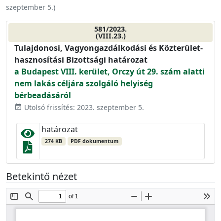
szeptember 5.
)
581/2023.
(VIII.23.)
Tulajdonosi, Vagyongazdálkodási és Közterület-
hasznosítási Bizottsági határozat
a Budapest VIII. kerület, Orczy út 29. szám alatti
nem lakás céljára szolgáló helyiség
bérbeadásáról
Utolsó frissítés: 2023. szeptember 5.
event_available
határozat
274 KB
PDF dokumentum
Betekintő nézet