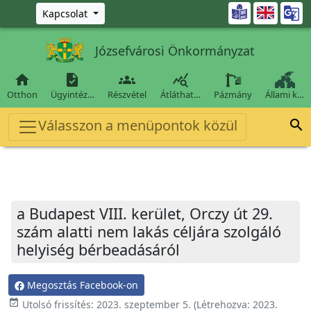
Ugrás a fő tartalomra

Kapcsolat
Józsefvárosi Önkormányzat




Otthon
Ügyintéz…
Részvétel
Átláthat…
Pázmány
Állami k…
Válasszon a menüpontok közül

a Budapest VIII. kerület, Orczy út 29.
szám alatti nem lakás céljára szolgáló
helyiség bérbeadásáról
Megosztás Facebook-on
event_available
Utolsó frissítés:
2023. szeptember 5.
(Létrehozva:
2023.