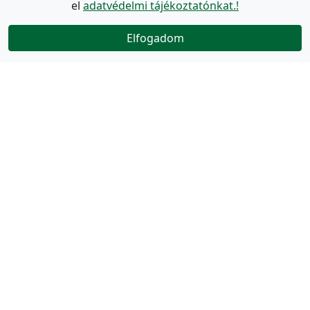
el
adatvédelmi tájékoztatónkat.!
Elfogadom
