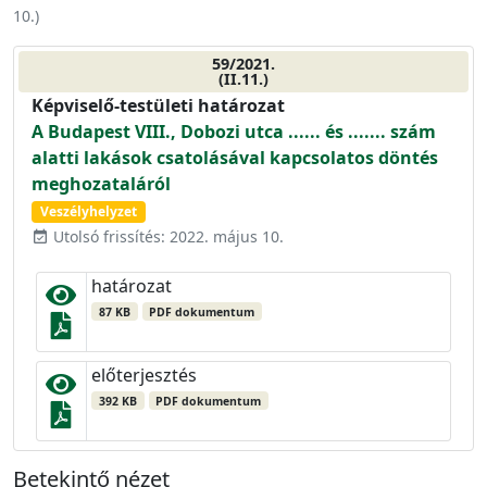
10.
)
59/2021.
(II.11.)
Képviselő-testületi határozat
A Budapest VIII., Dobozi utca ...... és ....... szám
alatti lakások csatolásával kapcsolatos döntés
meghozataláról
Veszélyhelyzet
Utolsó frissítés: 2022. május 10.
event_available
határozat
87 KB
PDF dokumentum
előterjesztés
392 KB
PDF dokumentum
Betekintő nézet