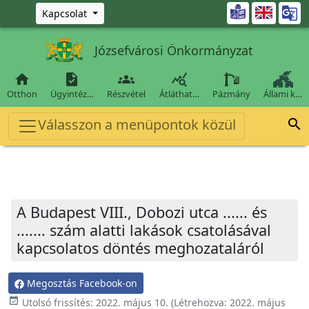
Ugrás a fő tartalomra

Kapcsolat
Józsefvárosi Önkormányzat




Otthon
Ügyintéz…
Részvétel
Átláthat…
Pázmány
Állami k…
Válasszon a menüpontok közül

A Budapest VIII., Dobozi utca ...... és
....... szám alatti lakások csatolásával
kapcsolatos döntés meghozataláról
Megosztás Facebook-on
event_available
Utolsó frissítés:
2022. május 10.
(Létrehozva:
2022. május