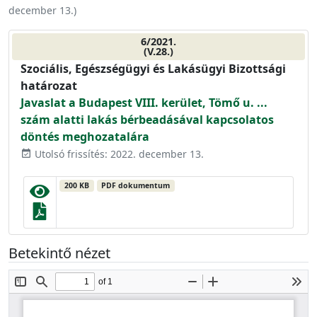
december 13.
)
6/2021.
(V.28.)
Szociális, Egészségügyi és Lakásügyi Bizottsági
határozat
Javaslat a Budapest VIII. kerület, Tömő u. ...
szám alatti lakás bérbeadásával kapcsolatos
döntés meghozatalára
Utolsó frissítés: 2022. december 13.
event_available
200 KB
PDF dokumentum
Betekintő nézet