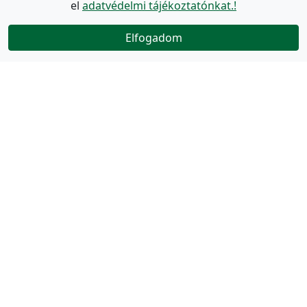
el
adatvédelmi tájékoztatónkat.!
Elfogadom
