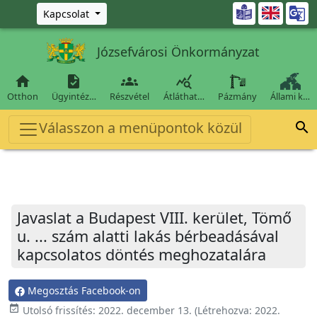
Ugrás a fő tartalomra

Kapcsolat
Józsefvárosi Önkormányzat




Otthon
Ügyintéz…
Részvétel
Átláthat…
Pázmány
Állami k…
Válasszon a menüpontok közül

Javaslat a Budapest VIII. kerület, Tömő
u. ... szám alatti lakás bérbeadásával
kapcsolatos döntés meghozatalára
Megosztás Facebook-on
event_available
Utolsó frissítés:
2022. december 13.
(Létrehozva:
2022.