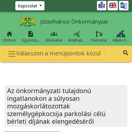
Ugrás a fő tartalomra

Kapcsolat
Józsefvárosi Önkormányzat




Otthon
Ügyintéz…
Részvétel
Átláthat…
Pázmány
Állami k…
Válasszon a menüpontok közül

Az önkormányzati tulajdonú
ingatlanokon a súlyosan
mozgáskorlátozottak
személygépkocsija parkolási célú
bérleti díjának elengedéséről