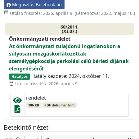
Megosztás Facebook-on
event_available
Utolsó frissítés:
2026. április 9.
(Létrehozva:
2022. május 10.
)
60/2011.
(XI.07.)
Önkormányzati rendelet
Az önkormányzati tulajdonú ingatlanokon a
súlyosan mozgáskorlátozottak
személygépkocsija parkolási célú bérleti díjának
elengedéséről
Hatály kezdete: 2024. október 11.
Hatályos
Utolsó frissítés: 2026. április 9.
event_available
rendelet
186 KB
PDF dokumentum
Betekintő nézet