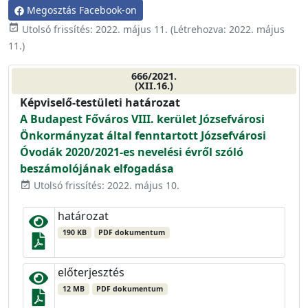
Megosztás Facebook-on
event_available
Utolsó frissítés:
2022. május 11.
(Létrehozva:
2022. május
11.
)
666/2021.
(XII.16.)
Képviselő-testületi határozat
A Budapest Főváros VIII. kerület Józsefvárosi
Önkormányzat által fenntartott Józsefvárosi
Óvodák 2020/2021-es nevelési évről szóló
beszámolójának elfogadása
Utolsó frissítés: 2022. május 10.
event_available
határozat
190 KB
PDF dokumentum
előterjesztés
12 MB
PDF dokumentum