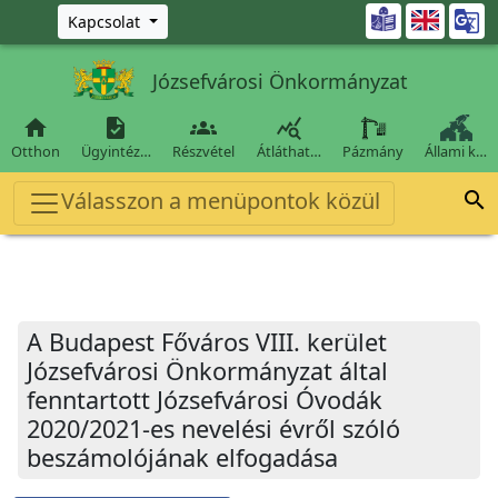
Ugrás a fő tartalomra

Kapcsolat
Józsefvárosi Önkormányzat




Otthon
Ügyintéz…
Részvétel
Átláthat…
Pázmány
Állami k…
Válasszon a menüpontok közül

A Budapest Főváros VIII. kerület
Józsefvárosi Önkormányzat által
fenntartott Józsefvárosi Óvodák
2020/2021-es nevelési évről szóló
beszámolójának elfogadása