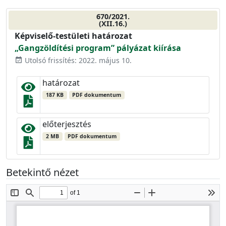
670/2021.
(XII.16.)
Képviselő-testületi határozat
„Gangzöldítési program” pályázat kiírása
Utolsó frissítés: 2022. május 10.
event_available
határozat
187 KB
PDF dokumentum
előterjesztés
2 MB
PDF dokumentum
Betekintő nézet