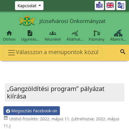
Ugrás a fő tartalomra

Kapcsolat
Józsefvárosi Önkormányzat




Otthon
Ügyintéz…
Részvétel
Átláthat…
Pázmány
Állami k…
Válasszon a menüpontok közül

„Gangzöldítési program” pályázat
kiírása
Megosztás Facebook-on
event_available
Utolsó frissítés:
2022. május 11.
(Létrehozva:
2022. május
11.
)