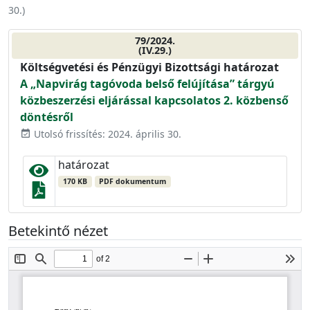
30.
)
79/2024.
(IV.29.)
Költségvetési és Pénzügyi Bizottsági határozat
A „Napvirág tagóvoda belső felújítása” tárgyú
közbeszerzési eljárással kapcsolatos 2. közbenső
döntésről
Utolsó frissítés: 2024. április 30.
event_available
határozat
170 KB
PDF dokumentum
Betekintő nézet