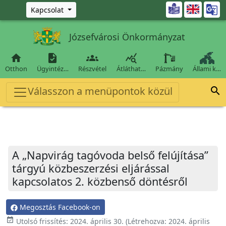
Ugrás a fő tartalomra

Kapcsolat
Józsefvárosi Önkormányzat




Otthon
Ügyintéz…
Részvétel
Átláthat…
Pázmány
Állami k…
Válasszon a menüpontok közül

A „Napvirág tagóvoda belső felújítása”
tárgyú közbeszerzési eljárással
kapcsolatos 2. közbenső döntésről
Megosztás Facebook-on
event_available
Utolsó frissítés:
2024. április 30.
(Létrehozva:
2024. április