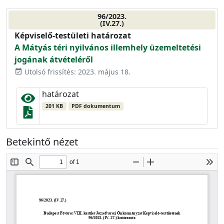
96/2023.
(IV.27.)
Képviselő-testületi határozat
A Mátyás téri nyilvános illemhely üzemeltetési
jogának átvételéről
Utolsó frissítés: 2023. május 18.
event_available
határozat
201 KB
PDF dokumentum
Betekintő nézet