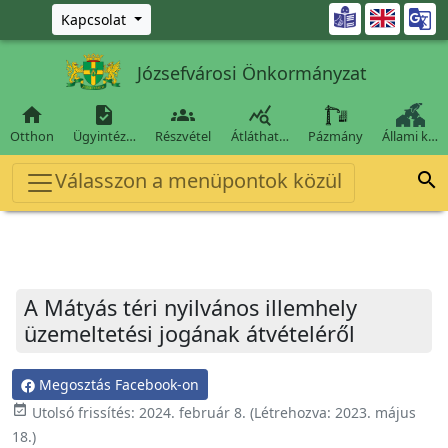
Ugrás a fő tartalomra

Kapcsolat
Józsefvárosi Önkormányzat




Otthon
Ügyintéz…
Részvétel
Átláthat…
Pázmány
Állami k…
Válasszon a menüpontok közül

A Mátyás téri nyilvános illemhely
üzemeltetési jogának átvételéről
Megosztás Facebook-on
event_available
Utolsó frissítés:
2024. február 8.
(Létrehozva:
2023. május
18.
)