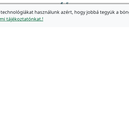
 technológiákat használunk azért, hogy jobbá tegyük a bön
mi tájékoztatónkat.!