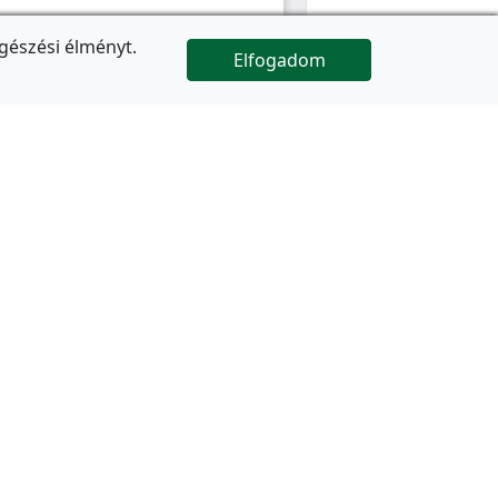
gészési élményt.
Elfogadom

Az oldal folytatódik