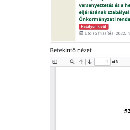
versenyeztetés és a he
eljárásának szabályair
Önkormányzati rendel
Hatályon kívül
Utolsó frissítés: 2022. 
event_available
Betekintő nézet