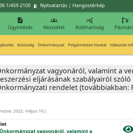
36 1/459-2100
Nyitvatartás
|
Hangostérkép




Ügyintézés
Részvétel
Átláthatóság
Pázmán
jlesztés
Közösség
Önkormányzat
Polgármesteri Hivatal
Választási in
nkormányzat vagyonáról, valamint a ver
szerzési eljárásának szabályairól szóló 
nkormányzati rendelet (továbbiakban: 
ehozva:
2022. május 10.
)
let
 Önkormányzat vagyonáról, valamint a