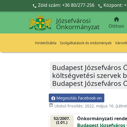
Ugrás a fő tartalomra
Zöld szám: +36 80/277-256
Központ: +



Józsefvárosi
Önkormányzat
Otthon
Hirdetőtábla
Szolgáltatások és intézmények
Városfe
Budapest Józsefváros Ö
költségvetési szervek be
Budapest Józsefváros Ö
Megosztás Facebook-on
event_available
Utolsó frissítés:
2022. május 10.
(Létr
Önkormányzati rende
52/2007.
(I.01.)
Budapest Józsefváros