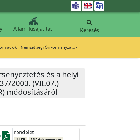


y
Állami kisajátítás
Keresés
formációk
Nemzetiségi Önkormányzatok
senyeztetés és a helyi
37/2003. (VII.07.)
R) módosításáról
rendelet
81 KB
PDF dokumentum