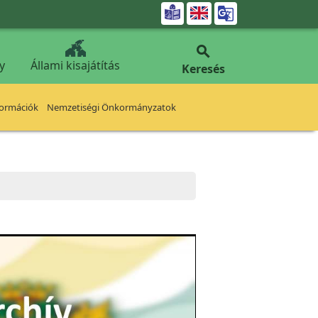


y
Állami kisajátítás
Keresés
formációk
Nemzetiségi Önkormányzatok