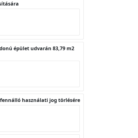
sítására
ajdonú épület udvarán 83,79 m2
 fennálló használati jog törlésére