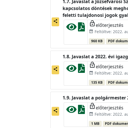
Javaslat a Józsefvárosi 
kapcsolatos döntések megho
feletti tulajdonosi jogok gy
share
lock_open
előterjesztés
Feltöltve: 2022. 
event_available
960 KB
PDF doku
Javaslat a 2022. évi igaz
lock_open
előterjesztés
share
Feltöltve: 2022. 
event_available
135 KB
PDF doku
Javaslat a polgármester
lock_open
előterjesztés
share
Feltöltve: 2022. 
event_available
1 MB
PDF dokume