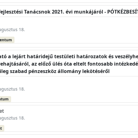
jlesztési Tanácsnok 2021. évi munkájáról - PÓTKÉZBESÍ
augusztus 18.
mentum
tó a lejárt határidejű testületi határozatok és veszélyh
hajtásáról, az előző ülés óta eltelt fontosabb intézkedé
leg szabad pénzeszköz állomány lekötéséről
augusztus 18.
ntum
et
augusztus 18.
at