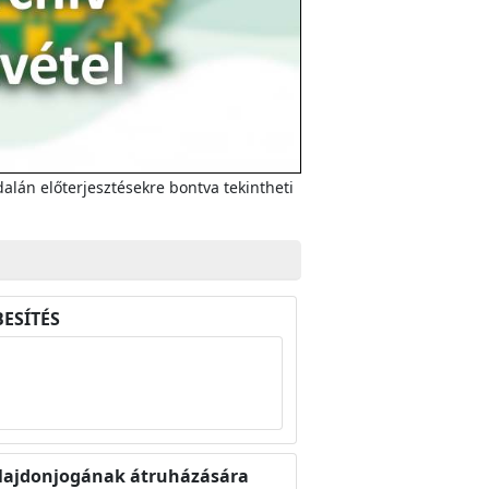
alán előterjesztésekre bontva tekintheti
BESÍTÉS
ulajdonjogának átruházására