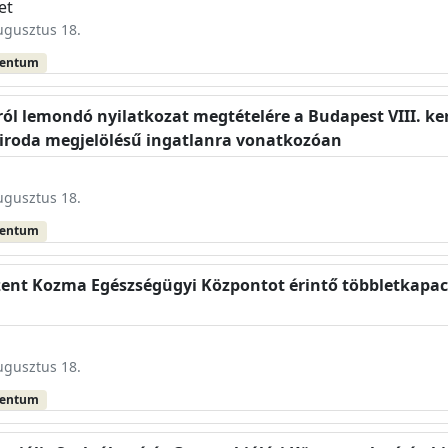
et
augusztus 18.
mentum
gról lemondó nyilatkozat megtételére a Budapest VIII. ke
ó iroda megjelölésű ingatlanra vonatkozóan
augusztus 18.
mentum
Szent Kozma Egészségügyi Központot érintő többletkapac
augusztus 18.
mentum