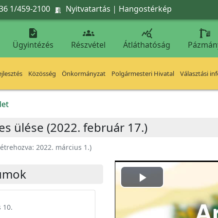
36 1/459-2100
Nyitvatartás
|
Hangostérkép




Ügyintézés
Részvétel
Átláthatóság
Pázmán
jlesztés
Közösség
Önkormányzat
Polgármesteri Hivatal
Választási in
let
es ülése (2022. február 17.)
étrehozva:
2022. március 1.
)
umok
Play
Video
 10.