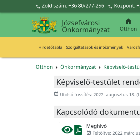
Ugrás a fő tartalomra
Zöld szám: +36 80/277-256
Központ: +



Józsefvárosi
Önkormányzat
Otthon
Hirdetőtábla
Szolgáltatások és intézmények
Városfe
Otthon
Önkormányzat
Képviselő-testü
Képviselő-testület rend
event_available
Utolsó frissítés:
2022. augusztus 18.
(L
Kapcsolódó dokument
Meghívó
Feltöltve: 2022 március
event_available