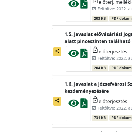
lock_open
előterj. mellékl
Feltöltve: 2022. 
event_available
203 KB
PDF doku
Javaslat elővásárlási jo
alatt pinceszinten találhat
lock_open
előterjesztés
share
Feltöltve: 2022. 
event_available
204 KB
PDF doku
Javaslat a Józsefvárosi 
kezdeményezésére
lock_open
előterjesztés
share
Feltöltve: 2022. 
event_available
731 KB
PDF doku