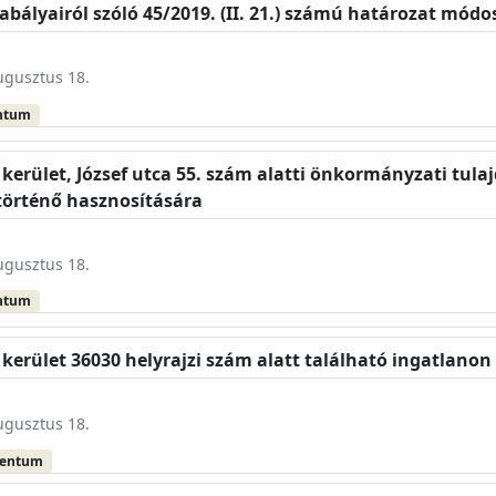
bályairól szóló 45/2019. (II. 21.) számú határozat módo
augusztus 18.
ntum
. kerület, József utca 55. szám alatti önkormányzati tul
 történő hasznosítására
augusztus 18.
ntum
 kerület 36030 helyrajzi szám alatt található ingatlanon
augusztus 18.
mentum