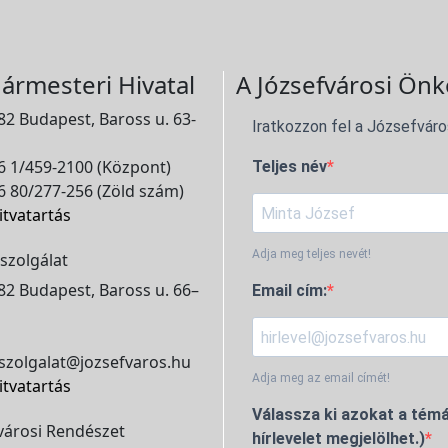
ármesteri Hivatal
A Józsefvárosi Önk
2 Budapest, Baross u. 63-
Iratkozzon fel a Józsefváro
 1/459-2100 (Központ)
Teljes név
 80/277-256 (Zöld szám)
itvatartás
Adja meg teljes nevét!
szolgálat
2 Budapest, Baross u. 66–
Email cím:
szolgalat@jozsefvaros.hu
Adja meg az email címét!
itvatartás
Válassza ki azokat a témá
városi Rendészet
hírlevelet megjelölhet.)