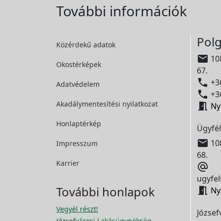
További információk
Polg
Közérdekű adatok

108
Okostérképek
67.

+36
Adatvédelem

+36
Akadálymentesítési
nyilatkozat

Ny
Honlaptérkép
Ügyfél

108
Impresszum
68.
Karrier

ugyfel
További honlapok

Ny
Vegyél részt!
József
Józsefvárosi Lakásügynökség