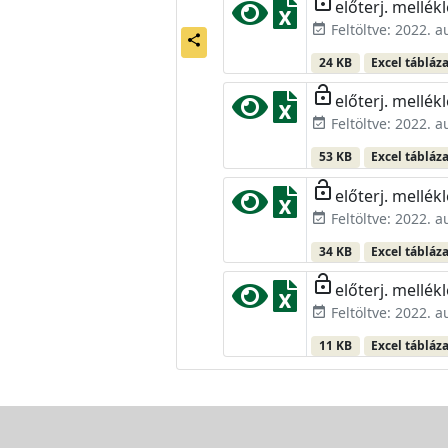
lock_open
előterj. mellékl
Feltöltve: 2022. 
event_available
share
24 KB
Excel tábláz
lock_open
előterj. mellékl
Feltöltve: 2022. 
event_available
53 KB
Excel tábláz
lock_open
előterj. mellékl
Feltöltve: 2022. 
event_available
34 KB
Excel tábláz
lock_open
előterj. mellékl
Feltöltve: 2022. 
event_available
11 KB
Excel tábláz