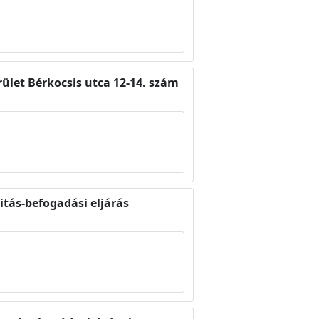
rület Bérkocsis utca 12-14. szám
itás-befogadási eljárás