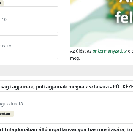
m
 10.
tus 18.
Az ülést az
onkormanyzati.tv
old
meg.
ottság tagjainak, póttagjainak megválasztására - PÓTKÉZ
augusztus 18.
mentum
t tulajdonában álló ingatlanvagyon hasznosítására, t