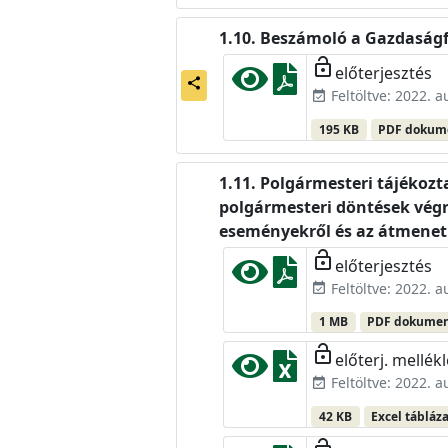
Beszámoló a Gazdaságfe
lock_open
előterjesztés
share
Feltöltve: 2022. 
event_available
195 KB
PDF doku
Polgármesteri tájékozta
polgármesteri döntések végre
eseményekről és az átmeneti
lock_open
előterjesztés
Feltöltve: 2022. 
event_available
1 MB
PDF dokume
lock_open
előterj. mellékl
Feltöltve: 2022. 
event_available
42 KB
Excel tábláz