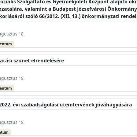
Szociális Szolgáltató és Gyermekjóléti Központ alapító o
zatalára, valamint a Budapest Józsefvárosi Önkormány
akorlásáról szóló 66/2012. (XII. 13.) önkormányzati rend
augusztus 18.
mentum
gatási szünet elrendelésére
augusztus 18.
mentum
 2022. évi szabadságolási ütemtervének jóváhagyására
augusztus 18.
ntum