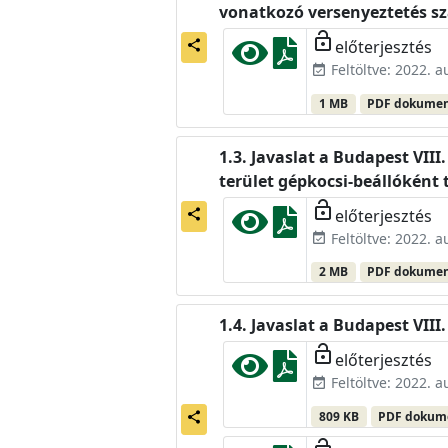
vonatkozó versenyeztetés sza
lock_open
előterjesztés
share
Feltöltve: 2022. 
event_available
1 MB
PDF dokume
Javaslat a Budapest VIII
terület gépkocsi-beállóként
lock_open
előterjesztés
share
Feltöltve: 2022. 
event_available
2 MB
PDF dokume
Javaslat a Budapest VIII.
lock_open
előterjesztés
Feltöltve: 2022. 
event_available
809 KB
PDF doku
share