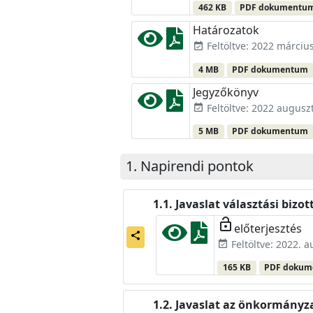
462 KB
PDF dokumentu
Határozatok
Feltöltve: 2022 március
event_available
4 MB
PDF dokumentum
Jegyzőkönyv
Feltöltve: 2022 augusz
event_available
5 MB
PDF dokumentum
Napirendi pontok
Javaslat választási biz
lock_open
előterjesztés
share
Feltöltve: 2022. 
event_available
165 KB
PDF doku
Javaslat az önkormányza