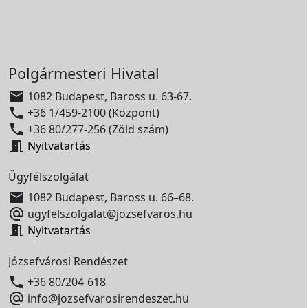
Polgármesteri Hivatal

1082 Budapest, Baross u. 63-67.

+36 1/459-2100 (Központ)

+36 80/277-256 (Zöld szám)

Nyitvatartás
Ügyfélszolgálat

1082 Budapest, Baross u. 66–68.

ugyfelszolgalat@jozsefvaros.hu

Nyitvatartás
Józsefvárosi Rendészet

+36 80/204-618

info@jozsefvarosirendeszet.hu