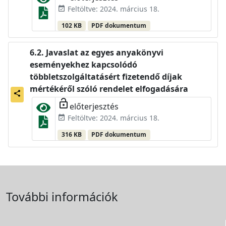
Feltöltve: 2024. március 18.
event_available
102 KB
PDF dokumentum
Javaslat az egyes anyakönyvi
eseményekhez kapcsolódó
többletszolgáltatásért fizetendő díjak
mértékéről szóló rendelet elfogadására
share
lock_open
előterjesztés
Feltöltve: 2024. március 18.
event_available
316 KB
PDF dokumentum
További információk