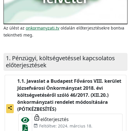
Az ülést az
onkormanyzati.tv
oldalán előterjesztésekre bontva
tekintheti meg.
Pénzügyi, költségvetéssel kapcsolatos
előterjesztések
Javaslat a Budapest Főváros VIII. kerület
Józsefvárosi Önkormányzat 2018. évi
költségvetéséről szóló 46/2017. (XII.20.)
önkormányzati rendelet módosítására
share
(PÓTKÉZBESÍTÉS)
lock_open
előterjesztés
Feltöltve: 2024. március 18.
event_available