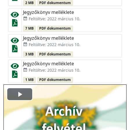
2 MB
PDF dokumentum
Jegyzőkönyv melléklete
Feltöltve: 2022 március 10.
event_available
7 MB
PDF dokumentum
Jegyzőkönyv melléklete
Feltöltve: 2022 március 10.
event_available
3 MB
PDF dokumentum
Jegyzőkönyv melléklete
Feltöltve: 2022 március 10.
event_available
1 MB
PDF dokumentum
Play
Video