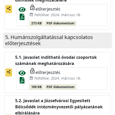
lock_open
előterjesztés
share
Feltöltve: 2024. március 18.
event_available
273 KB
PDF dokumentum
Humánszolgáltatással kapcsolatos
előterjesztések
Javaslat indítható óvodai csoportok
számának meghatározására
lock_open
előterjesztés
share
Feltöltve: 2024. március 18.
event_available
189 KB
PDF dokumentum
Javaslat a Józsefvárosi Egyesített
Bölcsődék intézményvezetői pályázatának
elbírálására