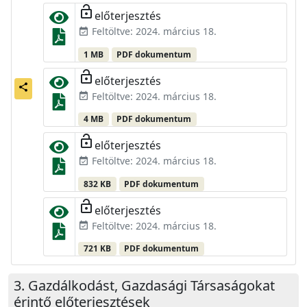
lock_open
előterjesztés
Feltöltve: 2024. március 18.
event_available
1 MB
PDF dokumentum
lock_open
előterjesztés
share
Feltöltve: 2024. március 18.
event_available
4 MB
PDF dokumentum
lock_open
előterjesztés
Feltöltve: 2024. március 18.
event_available
832 KB
PDF dokumentum
lock_open
előterjesztés
Feltöltve: 2024. március 18.
event_available
721 KB
PDF dokumentum
Gazdálkodást, Gazdasági Társaságokat
érintő előterjesztések