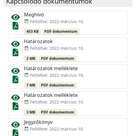
Kapcsolódó dokumentumok
Meghívó
Feltöltve: 2022 március 10.
event_available
453 KB
PDF dokumentum
Határozatok
Feltöltve: 2022 március 10.
event_available
2 MB
PDF dokumentum
Határozatok melléklete
Feltöltve: 2022 március 10.
event_available
7 MB
PDF dokumentum
Határozatok melléklete
Feltöltve: 2022 március 10.
event_available
3 MB
PDF dokumentum
Jegyzőkönyv
Feltöltve: 2022 március 10.
event_available