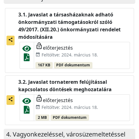
Javaslat a társasházaknak adható
önkormányzati támogatásokról szóló
49/2017. (XII.20.) önkormányzati rendelet
módosítására
share
lock_open
előterjesztés
Feltöltve: 2024. március 18.
event_available
167 KB
PDF dokumentum
Javaslat tornaterem felújítással
kapcsolatos döntések meghozatalára
lock_open
előterjesztés
share
Feltöltve: 2024. március 18.
event_available
2 MB
PDF dokumentum
Vagyonkezeléssel, városüzemeltetéssel