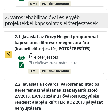
5 MB
PDF dokumentum
Városrehabilitációval és egyéb
projektekkel kapcsolatos előterjesztések
Javaslat az Orczy Negyed programmal
kapcsolatos döntések meghozatalára
(írásbeli előterjesztés, PÓTKÉZBESÍTÉS)
share
lock_open
előterjesztés
Feltöltve: 2024. március 18.
event_available
3 MB
PDF dokumentum
Javaslat a Fővárosi Városrehabilitációs
Keret felhasználásának szabályairól szóló
27/2013. (IV.18.) számú Fővárosi Közgyűlési
rendelet alapján kiírt TÉR_KÖZ 2018 pályázat
benyújtására