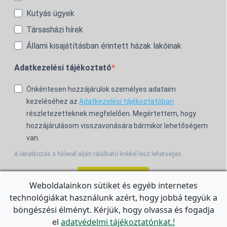
Kutyás ügyek
Társasházi hírek
Állami kisajátításban érintett házak lakóinak
Adatkezelési tájékoztató
Önkéntesen hozzájárulok személyes adataim
kezeléséhez az
Adatkezelési tájékoztatóban
részletezetteknek megfelelően. Megértettem, hogy
hozzájárulásom visszavonására bármikor lehetőségem
van.
A leiratkozás a hírlevél alján található linkkel lesz lehetséges.
Feliratkozom!
Weboldalainkon sütiket és egyéb internetes
technológiákat használunk azért, hogy jobbá tegyük a
For the English Newsletter, click
HERE.
böngészési élményt. Kérjük, hogy olvassa és fogadja
el
adatvédelmi tájékoztatónkat.!
