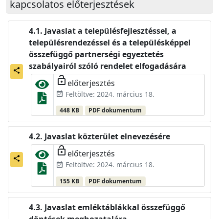
kapcsolatos előterjesztések
Javaslat a településfejlesztéssel, a
településrendezéssel és a településképpel
összefüggő partnerségi egyeztetés
szabályairól szóló rendelet elfogadására
share
lock_open
előterjesztés
Feltöltve: 2024. március 18.
event_available
448 KB
PDF dokumentum
Javaslat közterület elnevezésére
lock_open
előterjesztés
share
Feltöltve: 2024. március 18.
event_available
155 KB
PDF dokumentum
Javaslat emléktáblákkal összefüggő
döntések meghozatalára