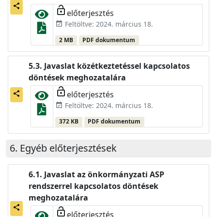
share
lock_open
előterjesztés
Feltöltve: 2024. március 18.
event_available
2 MB
PDF dokumentum
Javaslat közétkeztetéssel kapcsolatos
döntések meghozatalára
lock_open
előterjesztés
share
Feltöltve: 2024. március 18.
event_available
372 KB
PDF dokumentum
Egyéb előterjesztések
Javaslat az önkormányzati ASP
rendszerrel kapcsolatos döntések
meghozatalára
share
lock_open
előterjesztés