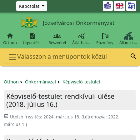
Ugrás a fő tartalomra

Kapcsolat
Józsefvárosi Önkormányzat




Otthon
Ügyintéz…
Részvétel
Átláthat…
Pázmány
Állami k…
Válasszon a menüpontok közül

Otthon
Önkormányzat
Képviselő-testület
Képviselő-testület rendkívüli ülése
(2018. július 16.)
event_available
Utolsó frissítés:
2024. március 18.
(Létrehozva:
2022.
március 1.
)