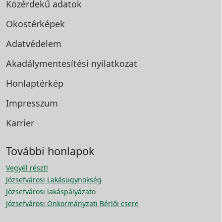
Közérdekű adatok
Okostérképek
Adatvédelem
Akadálymentesítési
nyilatkozat
Honlaptérkép
Impresszum
Karrier
További honlapok
Vegyél részt!
Józsefvárosi Lakásügynökség
Józsefvárosi lakáspályázato
Józsefvárosi Önkormányzati Bérlői csere