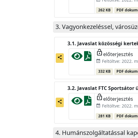
262 KB
PDF doku
Vagyonkezeléssel, városüz
Javaslat közösségi kert
lock_open
előterjesztés
share
Feltöltve: 2022. m
event_available
332 KB
PDF doku
Javaslat FTC Sportsátor
lock_open
előterjesztés
share
Feltöltve: 2022. m
event_available
281 KB
PDF doku
Humánszolgáltatással kapc