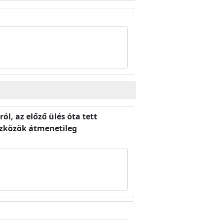
ól, az előző ülés óta tett
szközök átmenetileg