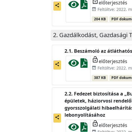
lock_open
előterjesztés
share
Feltöltve: 2022. m
event_available
204 KB
PDF doku
Gazdálkodást, Gazdasági T
Beszámoló az átláthatósá
lock_open
előterjesztés
share
Feltöltve: 2022. m
event_available
387 KB
PDF doku
Fedezet biztosítása a „B
épületek, háziorvosi rendelők
gyorsszolgálati hibaelhárítás
lebonyolításához
share
lock_open
előterjesztés
Feltöltve: 2022. m
event_available