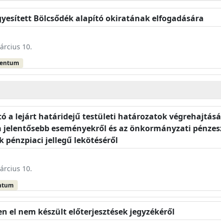
Egyesített Bölcsődék alapító okiratának elfogadására
árcius 10.
mentum
 a lejárt határidejű testületi határozatok végrehajtásár
 a jelentősebb eseményekről és az önkormányzati pénze
 pénzpiaci jellegű lekötéséről
árcius 10.
ntum
n el nem készült előterjesztések jegyzékéről