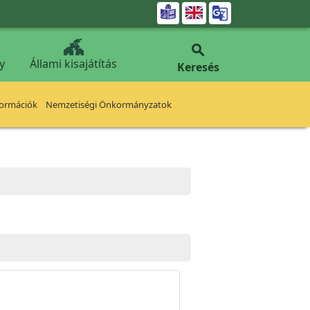


y
Állami kisajátítás
Keresés
formációk
Nemzetiségi Önkormányzatok