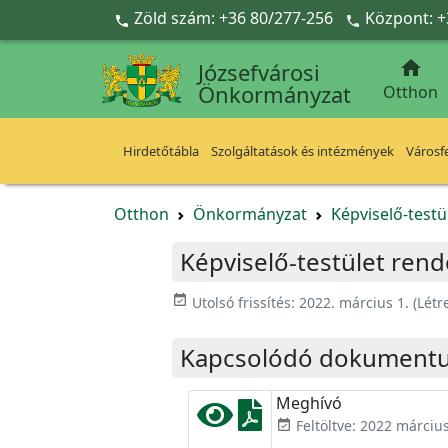
Ugrás a fő tartalomra
Zöld szám: +36 80/277-256
Központ: +



Józsefvárosi
Önkormányzat
Otthon
Hirdetőtábla
Szolgáltatások és intézmények
Városfe
Otthon
Önkormányzat
Képviselő-testü
Képviselő-testület rend
event_available
Utolsó frissítés:
2022. március 1.
(Létr
Kapcsolódó dokument
Meghívó
Feltöltve: 2022 március
event_available