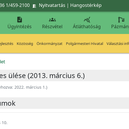
36 1/459-2100
Nyitvatartás
|
Hangostérkép




Ügyintézés
Részvétel
Átláthatóság
Pázmán
jlesztés
Közösség
Önkormányzat
Polgármesteri Hivatal
Választási in
let
es ülése (2013. március 6.)
ehozva:
2022. március 1.
)
umok
 10.