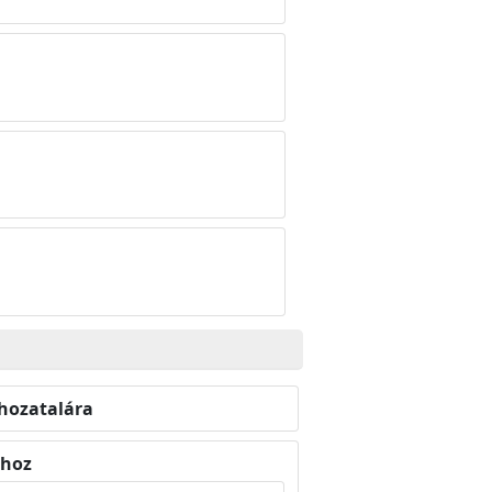
hozatalára
thoz