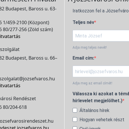
2 Budapest, Baross u. 63-
Iratkozzon fel a Józsefváro
 1/459-2100 (Központ)
Teljes név
 80/277-256 (Zöld szám)
itvatartás
Adja meg teljes nevét!
szolgálat
2 Budapest, Baross u. 66–
Email cím:
szolgalat@jozsefvaros.hu
Adja meg az email címét!
itvatartás
Válassza ki azokat a témá
városi Rendészet
hírlevelet megjelölhet.)
6 80/204-618
Általános hírek
Hogyan vehetek részt
ozsefvarosirendeszet.hu
ndeszet.jozsefvaros.hu
Civil ügyek