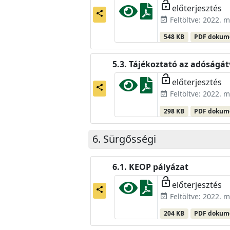
lock_open
előterjesztés
share
Feltöltve: 2022. m
event_available
548 KB
PDF doku
Tájékoztató az adóságát
lock_open
előterjesztés
share
Feltöltve: 2022. m
event_available
298 KB
PDF doku
Sürgősségi
KEOP pályázat
lock_open
előterjesztés
share
Feltöltve: 2022. m
event_available
204 KB
PDF doku