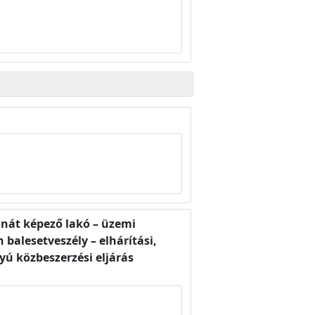
onát képező lakó – üzemi
 balesetveszély – elhárítási,
gyú közbeszerzési eljárás