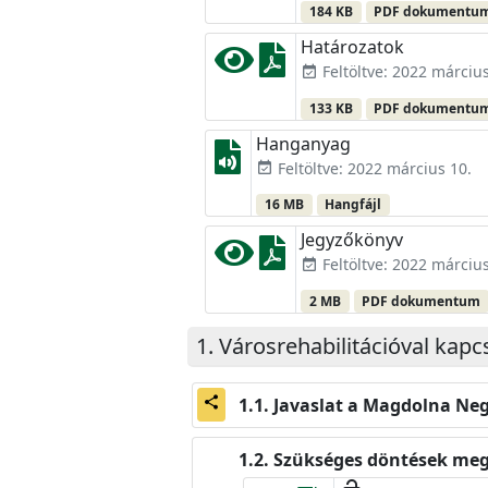
184 KB
PDF dokumentu
Határozatok
Feltöltve: 2022 március
event_available
133 KB
PDF dokumentu
Hanganyag
Feltöltve: 2022 március 10.
event_available
16 MB
Hangfájl
Jegyzőkönyv
Feltöltve: 2022 március
event_available
2 MB
PDF dokumentum
Városrehabilitációval kapc
Javaslat a Magdolna Ne
share
Szükséges döntések meg