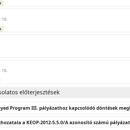
m
 10.
m
 10.
solatos előterjesztések
gyed Program III. pályázathoz kapcsolódó döntések meg
hozatala a KEOP-2012-5.5.0/A azonosító számú pályáza