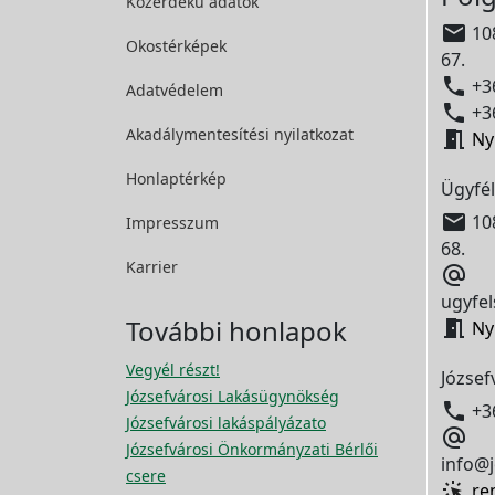
Közérdekű adatok

108
Okostérképek
67.

+36
Adatvédelem

+36
Akadálymentesítési
nyilatkozat

Ny
Honlaptérkép
Ügyfél

108
Impresszum
68.
Karrier

ugyfel
További honlapok

Ny
Vegyél részt!
József
Józsefvárosi Lakásügynökség

+3
Józsefvárosi lakáspályázato

Józsefvárosi Önkormányzati Bérlői
info@j
csere
re