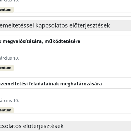
mentum
emeltetéssel kapcsolatos előterjesztések
ek megvalósítására, működtetésére
árcius 10.
mentum
 üzemeltetési feladatainak meghatározására
árcius 10.
mentum
solatos előterjesztések