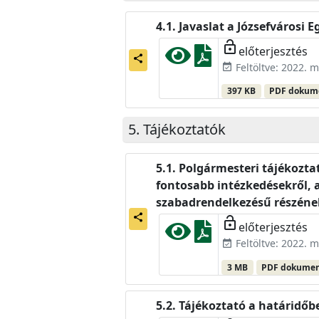
Javaslat a Józsefvárosi 
lock_open
előterjesztés
share
Feltöltve: 2022. m
event_available
397 KB
PDF doku
Tájékoztatók
Polgármesteri tájékoztató
fontosabb intézkedésekről,
szabadrendelkezésű részének
share
lock_open
előterjesztés
Feltöltve: 2022. m
event_available
3 MB
PDF dokume
Tájékoztató a határidőbe