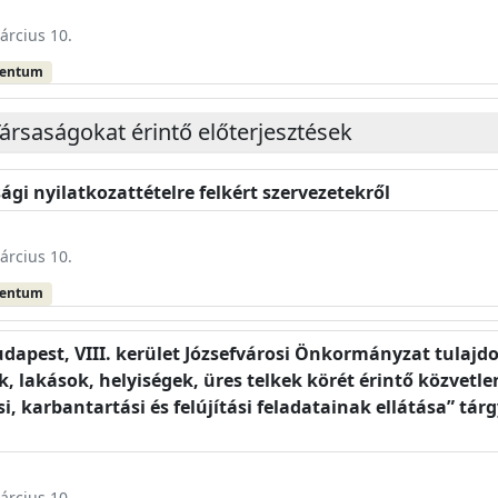
árcius 10.
mentum
ársaságokat érintő előterjesztések
gi nyilatkozattételre felkért szervezetekről
árcius 10.
mentum
udapest, VIII. kerület Józsefvárosi Önkormányzat tulajd
, lakások, helyiségek, üres telkek körét érintő közvetlen
i, karbantartási és felújítási feladatainak ellátása” tár
árcius 10.