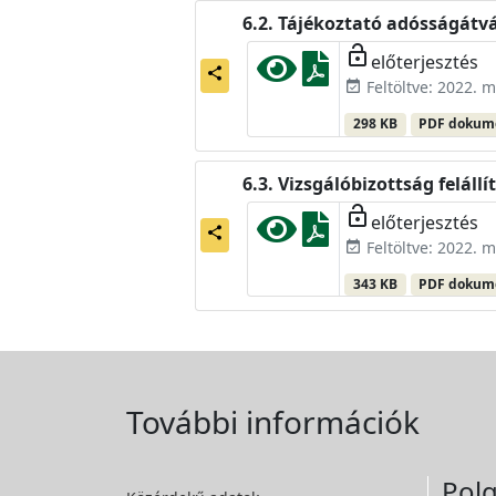
Tájékoztató adósságátvá
lock_open
előterjesztés
share
Feltöltve: 2022. m
event_available
298 KB
PDF doku
Vizsgálóbizottság felállí
lock_open
előterjesztés
share
Feltöltve: 2022. m
event_available
343 KB
PDF doku
További információk
Polg