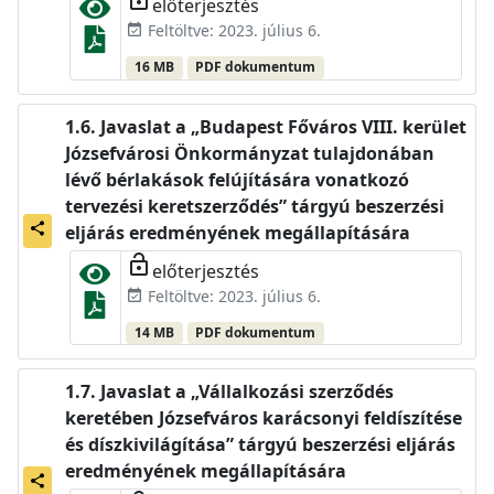
előterjesztés
Feltöltve: 2023. július 6.
event_available
16 MB
PDF dokumentum
Javaslat a „Budapest Főváros VIII. kerület
Józsefvárosi Önkormányzat tulajdonában
lévő bérlakások felújítására vonatkozó
tervezési keretszerződés” tárgyú beszerzési
share
eljárás eredményének megállapítására
lock_open
előterjesztés
Feltöltve: 2023. július 6.
event_available
14 MB
PDF dokumentum
Javaslat a „Vállalkozási szerződés
keretében Józsefváros karácsonyi feldíszítése
és díszkivilágítása” tárgyú beszerzési eljárás
eredményének megállapítására
share