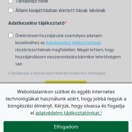
Társasházi hírek
Állami kisajátításban érintett házak lakóinak
Adatkezelési tájékoztató
Önkéntesen hozzájárulok személyes adataim
kezeléséhez az
Adatkezelési tájékoztatóban
részletezetteknek megfelelően. Megértettem, hogy
hozzájárulásom visszavonására bármikor lehetőségem
van.
A leiratkozás a hírlevél alján található linkkel lesz lehetséges.
Feliratkozom!
Weboldalainkon sütiket és egyéb internetes
technológiákat használunk azért, hogy jobbá tegyük a
For the English Newsletter, click
HERE.
böngészési élményt. Kérjük, hogy olvassa és fogadja
el
adatvédelmi tájékoztatónkat.!


Elfogadom