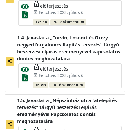
lock_open
előterjesztés
Feltöltve: 2023. július 6.
event_available
175 KB
PDF dokumentum
Javaslat a „Corvin, Losonci és Orczy
negyed forgalomcsillapítás tervezés” tárgyú
beszerzési eljárás eredményével kapcsolatos
döntés meghozatalára
share
lock_open
előterjesztés
Feltöltve: 2023. július 6.
event_available
16 MB
PDF dokumentum
Javaslat a „Népszínház utca fatelepítés
tervezés” tárgyú beszerzési eljárás
eredményével kapcsolatos döntés
meghozatalára
share
lock_open