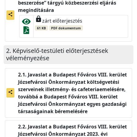
beszerzése” tárgyú közbeszerzési eljárás
megindítására
share
lock
zárt előterjesztés
61 KB
PDF dokumentum
Képviselő-testületi előterjesztések
véleményezése
Javaslat a Budapest Főváros VIII. kerület
Józsefvárosi Önkormányzat költségvetési
szerveinek illetmény- és cafeteriaemelésére,
share
továbbá a Budapest Főváros VIII. kerület
Józsefvárosi Önkormányzat egyes gazdasági
társaságainak béremelésére
Javaslat a Budapest Főváros VIII. kerület
Józsefvárosi Önkormányzat 2023. évi