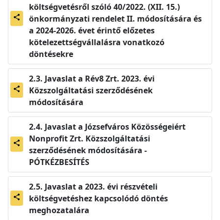
költségvetésről szóló 40/2022. (XII. 15.)
önkormányzati rendelet II. módosítására és
share
a 2024-2026. évet érintő előzetes
kötelezettségvállalásra vonatkozó
döntésekre
Javaslat a Rév8 Zrt. 2023. évi
Közszolgáltatási szerződésének
share
módosítására
Javaslat a Józsefváros Közösségeiért
Nonprofit Zrt. Közszolgáltatási
share
szerződésének módosítására -
PÓTKÉZBESÍTÉS
Javaslat a 2023. évi részvételi
költségvetéshez kapcsolódó döntés
share
meghozatalára