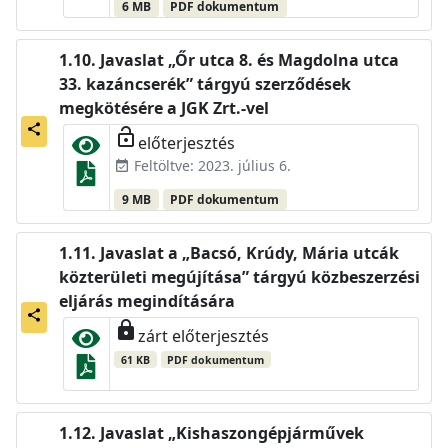
6 MB
PDF dokumentum
Javaslat „Őr utca 8. és Magdolna utca
33. kazáncserék” tárgyú szerződések
megkötésére a JGK Zrt.-vel
share
lock_open
előterjesztés
Feltöltve: 2023. július 6.
event_available
9 MB
PDF dokumentum
Javaslat a „Bacsó, Krúdy, Mária utcák
közterületi megújítása” tárgyú közbeszerzési
eljárás megindítására
share
lock
zárt előterjesztés
61 KB
PDF dokumentum
Javaslat „Kishaszongépjárművek