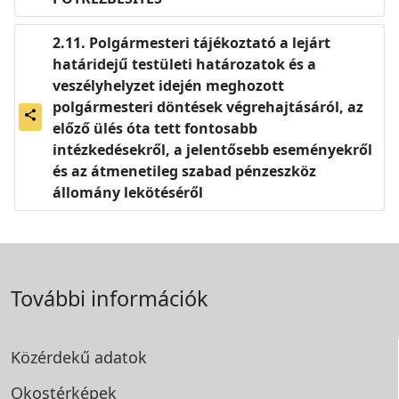
Polgármesteri tájékoztató a lejárt
határidejű testületi határozatok és a
veszélyhelyzet idején meghozott
polgármesteri döntések végrehajtásáról, az
share
előző ülés óta tett fontosabb
intézkedésekről, a jelentősebb eseményekről
és az átmenetileg szabad pénzeszköz
állomány lekötéséről
További információk
Közérdekű adatok
Okostérképek