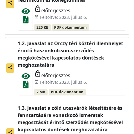
Technikum és Kollégiummal
share
lock_open
előterjesztés
Feltöltve: 2023. július 6.
event_available
220 KB
PDF dokumentum
Javaslat az Orczy téri köztéri illemhelyet
érintő haszonkölcsön-szerződés
megkötésével kapcsolatos döntések
meghozatalára
share
lock_open
előterjesztés
Feltöltve: 2023. július 6.
event_available
2 MB
PDF dokumentum
Javaslat a zöld utasvárók létesítésére és
fenntartására vonatkozó ismeretek
megosztását érintő szerződés megkötésével
kapcsolatos döntések meghozatalára
share