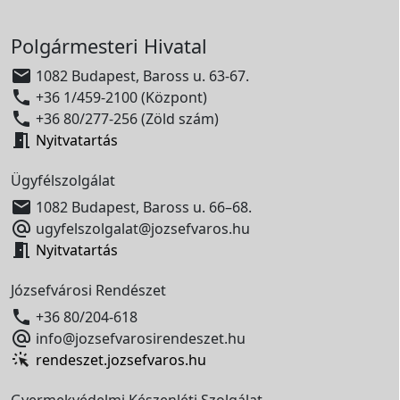
Polgármesteri Hivatal

1082 Budapest, Baross u. 63-67.

+36 1/459-2100 (Központ)

+36 80/277-256 (Zöld szám)

Nyitvatartás
Ügyfélszolgálat

1082 Budapest, Baross u. 66–68.

ugyfelszolgalat@jozsefvaros.hu

Nyitvatartás
Józsefvárosi Rendészet

+36 80/204-618

info@jozsefvarosirendeszet.hu
rendeszet.jozsefvaros.hu
Gyermekvédelmi Készenléti Szolgálat