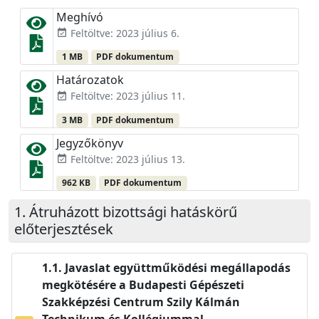
Meghívó
Feltöltve: 2023 július 6.
event_available
1 MB
PDF dokumentum
Határozatok
Feltöltve: 2023 július 11.
event_available
3 MB
PDF dokumentum
Jegyzőkönyv
Feltöltve: 2023 július 13.
event_available
962 KB
PDF dokumentum
Átruházott bizottsági hatáskörű
előterjesztések
Javaslat együttműködési megállapodás
megkötésére a Budapesti Gépészeti
Szakképzési Centrum Szily Kálmán