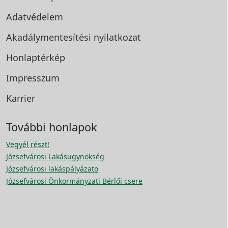
Adatvédelem
Akadálymentesítési
nyilatkozat
Honlaptérkép
Impresszum
Karrier
További honlapok
Vegyél részt!
Józsefvárosi Lakásügynökség
Józsefvárosi lakáspályázato
Józsefvárosi Önkormányzati Bérlői csere