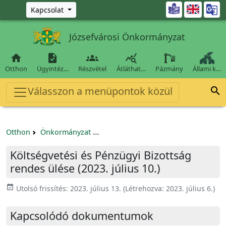
Ugrás a fő tartalomra

Kapcsolat
Józsefvárosi Önkormányzat




Otthon
Ügyintéz…
Részvétel
Átláthat…
Pázmány
Állami k…
Válasszon a menüpontok közül

Otthon
Önkormányzat
Költségvetési és Pénzügyi Bizottság
Költségvetési és Pénzügyi Bizottság
rendes ülése (2023. július 10.)
event_available
Utolsó frissítés:
2023. július 13.
(Létrehozva:
2023. július 6.
)
Kapcsolódó dokumentumok