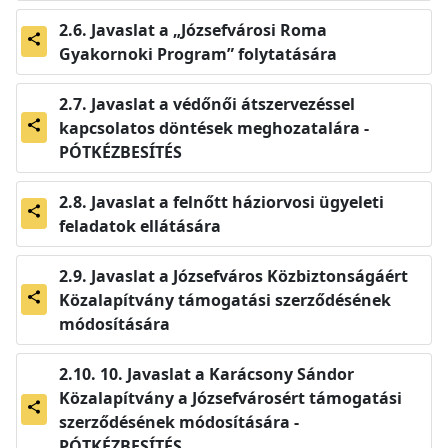
Javaslat a „Józsefvárosi Roma
share
Gyakornoki Program” folytatására
Javaslat a védőnői átszervezéssel
kapcsolatos döntések meghozatalára -
share
PÓTKÉZBESÍTÉS
Javaslat a felnőtt háziorvosi ügyeleti
share
feladatok ellátására
Javaslat a Józsefváros Közbiztonságáért
Közalapítvány támogatási szerződésének
share
módosítására
10. Javaslat a Karácsony Sándor
Közalapítvány a Józsefvárosért támogatási
share
szerződésének módosítására -
PÓTKÉZBESÍTÉS