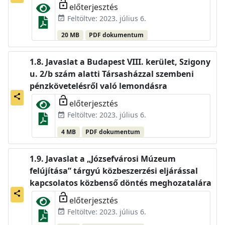
lock_open
előterjesztés
Feltöltve: 2023. július 6.
event_available
20 MB
PDF dokumentum
Javaslat a Budapest VIII. kerület, Szigony
u. 2/b szám alatti Társasházzal szembeni
pénzkövetelésről való lemondásra
share
lock_open
előterjesztés
Feltöltve: 2023. július 6.
event_available
4 MB
PDF dokumentum
Javaslat a „Józsefvárosi Múzeum
felújítása” tárgyú közbeszerzési eljárással
kapcsolatos közbenső döntés meghozatalára
share
lock_open
előterjesztés
Feltöltve: 2023. július 6.
event_available