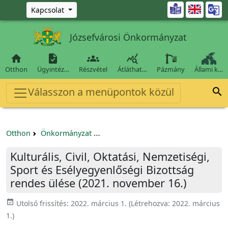
Ugrás a fő tartalomra

Kapcsolat
Józsefvárosi Önkormányzat




Otthon
Ügyintéz…
Részvétel
Átláthat…
Pázmány
Állami k…
Válasszon a menüpontok közül

Otthon
Önkormányzat
Kulturális, Civil, Oktatási, Nemzetis
Kulturális, Civil, Oktatási, Nemzetiségi,
Sport és Esélyegyenlőségi Bizottság
rendes ülése (2021. november 16.)
event_available
Utolsó frissítés:
2022. március 1.
(Létrehozva:
2022. március
1.
)