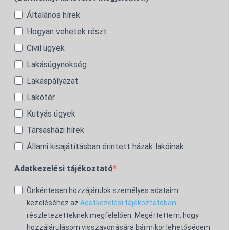
Általános hírek
Hogyan vehetek részt
Civil ügyek
Lakásügynökség
Lakáspályázat
Lakótér
Kutyás ügyek
Társasházi hírek
Állami kisajátításban érintett házak lakóinak
Adatkezelési tájékoztató
Önkéntesen hozzájárulok személyes adataim
kezeléséhez az
Adatkezelési tájékoztatóban
részletezetteknek megfelelően. Megértettem, hogy
hozzájárulásom visszavonására bármikor lehetőségem