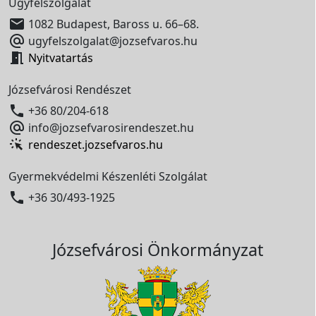
Ügyfélszolgálat

1082 Budapest, Baross u. 66–68.

ugyfelszolgalat@jozsefvaros.hu

Nyitvatartás
Józsefvárosi Rendészet

+36 80/204-618

info@jozsefvarosirendeszet.hu
rendeszet.jozsefvaros.hu
Gyermekvédelmi Készenléti Szolgálat

+36 30/493-1925
Józsefvárosi Önkormányzat