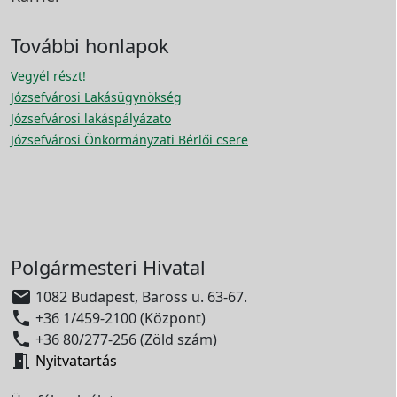
További honlapok
Vegyél részt!
Józsefvárosi Lakásügynökség
Józsefvárosi lakáspályázato
Józsefvárosi Önkormányzati Bérlői csere
Polgármesteri Hivatal

1082 Budapest, Baross u. 63-67.

+36 1/459-2100 (Központ)

+36 80/277-256 (Zöld szám)

Nyitvatartás