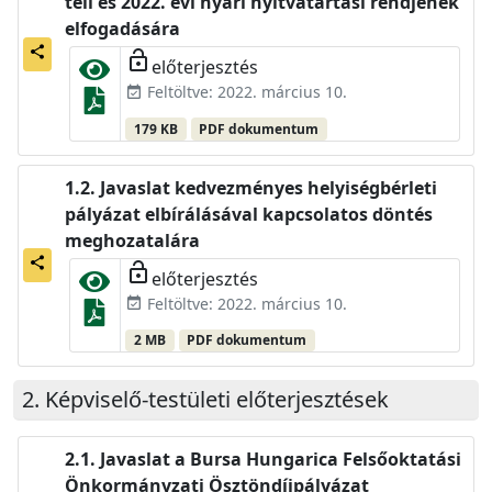
téli és 2022. évi nyári nyitvatartási rendjének
elfogadására
share
lock_open
előterjesztés
Feltöltve: 2022. március 10.
event_available
179 KB
PDF dokumentum
Javaslat kedvezményes helyiségbérleti
pályázat elbírálásával kapcsolatos döntés
meghozatalára
share
lock_open
előterjesztés
Feltöltve: 2022. március 10.
event_available
2 MB
PDF dokumentum
Képviselő-testületi előterjesztések
Javaslat a Bursa Hungarica Felsőoktatási
Önkormányzati Ösztöndíjpályázat