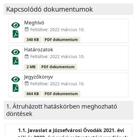
Kapcsolódó dokumentumok
Meghívó
Feltöltve: 2022 március 10.
event_available
340 KB
PDF dokumentum
Határozatok
Feltöltve: 2022 március 10.
event_available
2 MB
PDF dokumentum
Jegyzőkönyv
Feltöltve: 2022 március 10.
event_available
664 KB
PDF dokumentum
Átruházott hatáskörben meghozható
döntések
Javaslat a Józsefvárosi Óvodák 2021. évi