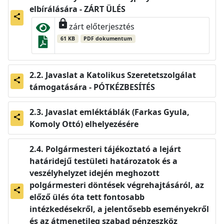
elbírálására - ZÁRT ÜLÉS
share
lock
zárt előterjesztés
61 KB
PDF dokumentum
Javaslat a Katolikus Szeretetszolgálat
share
támogatására - PÓTKÉZBESÍTÉS
Javaslat emléktáblák (Farkas Gyula,
share
Komoly Ottó) elhelyezésére
Polgármesteri tájékoztató a lejárt
határidejű testületi határozatok és a
veszélyhelyzet idején meghozott
polgármesteri döntések végrehajtásáról, az
share
előző ülés óta tett fontosabb
intézkedésekről, a jelentősebb eseményekről
és az átmenetileg szabad pénzeszköz