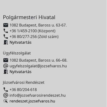
Polgármesteri Hivatal

1082 Budapest, Baross u. 63-67.

+36 1/459-2100 (Központ)

+36 80/277-256 (Zöld szám)

Nyitvatartás
Ügyfélszolgálat

1082 Budapest, Baross u. 66–68.

ugyfelszolgalat@jozsefvaros.hu

Nyitvatartás
Józsefvárosi Rendészet

+36 80/204-618

info@jozsefvarosirendeszet.hu
rendeszet.jozsefvaros.hu