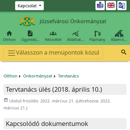
Ugrás a fő tartalomra

Kapcsolat
Józsefvárosi Önkormányzat




Otthon
Ügyintéz…
Részvétel
Átláthat…
Pázmány
Állami k…
Válasszon a menüpontok közül

Otthon
Önkormányzat
Tervtanács
Tervtanács ülés (2018. április 10.)
event_available
Utolsó frissítés:
2022. március 21.
(Létrehozva:
2022.
március 21.
)
Kapcsolódó dokumentumok