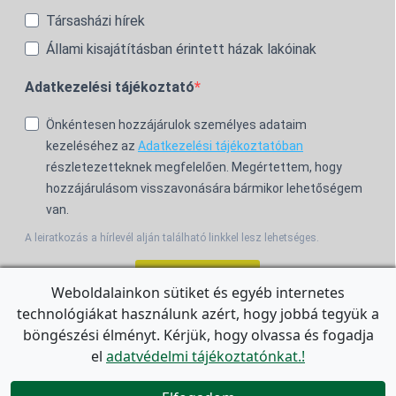
Társasházi hírek
Állami kisajátításban érintett házak lakóinak
Adatkezelési tájékoztató
Önkéntesen hozzájárulok személyes adataim
kezeléséhez az
Adatkezelési tájékoztatóban
részletezetteknek megfelelően. Megértettem, hogy
hozzájárulásom visszavonására bármikor lehetőségem
van.
A leiratkozás a hírlevél alján található linkkel lesz lehetséges.
Feliratkozom!
Weboldalainkon sütiket és egyéb internetes
technológiákat használunk azért, hogy jobbá tegyük a
For the English Newsletter, click
HERE.
böngészési élményt. Kérjük, hogy olvassa és fogadja
el
adatvédelmi tájékoztatónkat.!

