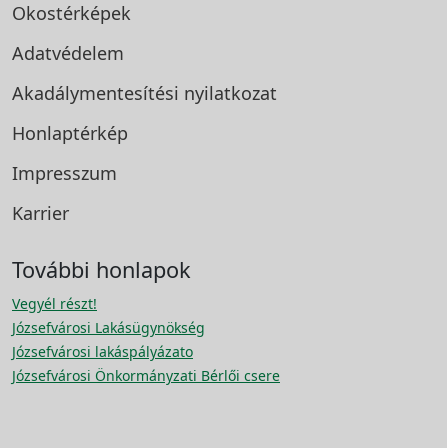
Okostérképek
Adatvédelem
Akadálymentesítési
nyilatkozat
Honlaptérkép
Impresszum
Karrier
További honlapok
Vegyél részt!
Józsefvárosi Lakásügynökség
Józsefvárosi lakáspályázato
Józsefvárosi Önkormányzati Bérlői csere