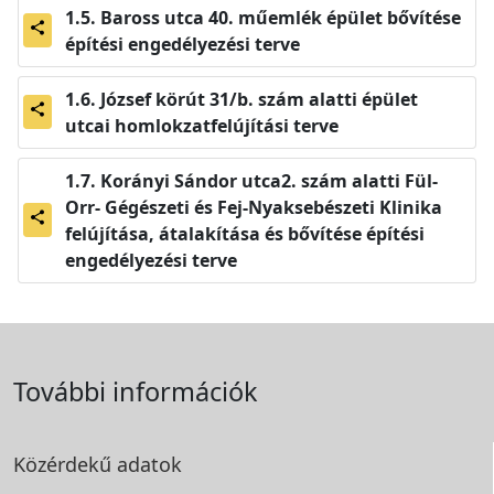
Baross utca 40. műemlék épület bővítése
share
építési engedélyezési terve
József körút 31/b. szám alatti épület
share
utcai homlokzatfelújítási terve
Korányi Sándor utca2. szám alatti Fül-
Orr- Gégészeti és Fej-Nyaksebészeti Klinika
share
felújítása, átalakítása és bővítése építési
engedélyezési terve
További információk
Közérdekű adatok