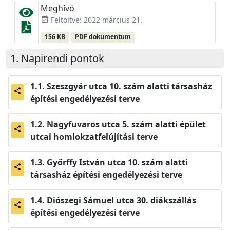
Meghívó
Feltöltve: 2022 március 21.
event_available
156 KB
PDF dokumentum
Napirendi pontok
Szeszgyár utca 10. szám alatti társasház
share
építési engedélyezési terve
Nagyfuvaros utca 5. szám alatti épület
share
utcai homlokzatfelújítási terve
Győrffy István utca 10. szám alatti
share
társasház építési engedélyezési terve
Diószegi Sámuel utca 30. diákszállás
share
építési engedélyezési terve