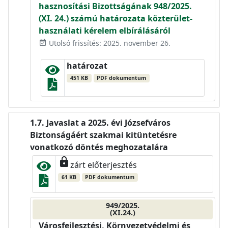
hasznosítási Bizottságának 948/2025.
(XI. 24.) számú határozata közterület-
használati kérelem elbírálásáról
Utolsó frissítés: 2025. november 26.
event_available
határozat
451 KB
PDF dokumentum
Javaslat a 2025. évi Józsefváros
Biztonságáért szakmai kitüntetésre
vonatkozó döntés meghozatalára
lock
zárt előterjesztés
61 KB
PDF dokumentum
949/2025.
(XI.24.)
Városfejlesztési, Környezetvédelmi és