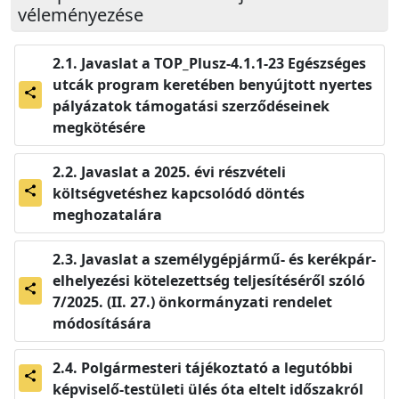
véleményezése
Javaslat a TOP_Plusz-4.1.1-23 Egészséges
utcák program keretében benyújtott nyertes
share
pályázatok támogatási szerződéseinek
megkötésére
Javaslat a 2025. évi részvételi
költségvetéshez kapcsolódó döntés
share
meghozatalára
Javaslat a személygépjármű- és kerékpár-
elhelyezési kötelezettség teljesítéséről szóló
share
7/2025. (II. 27.) önkormányzati rendelet
módosítására
Polgármesteri tájékoztató a legutóbbi
share
képviselő-testületi ülés óta eltelt időszakról