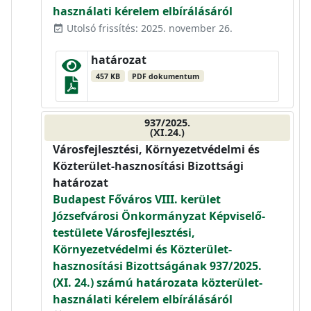
használati kérelem elbírálásáról
Utolsó frissítés: 2025. november 26.
event_available
határozat
457 KB
PDF dokumentum
937/2025.
(XI.24.)
Városfejlesztési, Környezetvédelmi és
Közterület-hasznosítási Bizottsági
határozat
Budapest Főváros VIII. kerület
Józsefvárosi Önkormányzat Képviselő-
testülete Városfejlesztési,
Környezetvédelmi és Közterület-
hasznosítási Bizottságának 937/2025.
(XI. 24.) számú határozata közterület-
használati kérelem elbírálásáról