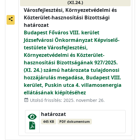
(XI.24.)
Városfejlesztési, Környezetvédelmi és
Közterület-hasznosítási Bizottsági
share
határozat
Budapest Főváros VIII. kerület
Józsefvárosi Önkormányzat Képviselő-
testülete Városfejlesztési,
Környezetvédelmi és Közterület-
hasznosítási Bizottságának 927/2025.
(XI. 24.) számú határozata tulajdonosi
hozzájárulás megadása, Budapest VIII.
kerület, Puskin utca 4. villamosenergia
ellátásának kiépítéséhez
Utolsó frissítés: 2025. november 26.
event_available
határozat
445 KB
PDF dokumentum