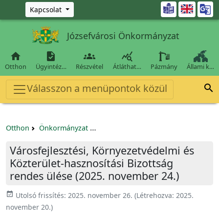
Ugrás a fő tartalomra

Kapcsolat
Józsefvárosi Önkormányzat




Otthon
Ügyintéz…
Részvétel
Átláthat…
Pázmány
Állami k…
Válasszon a menüpontok közül

Otthon
Önkormányzat
Városfejlesztési, Környezetvédelmi é
Városfejlesztési, Környezetvédelmi és
Közterület-hasznosítási Bizottság
rendes ülése (2025. november 24.)
event_available
Utolsó frissítés:
2025. november 26.
(Létrehozva:
2025.
november 20.
)