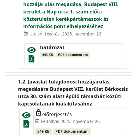
hozzájárulás megadása, Budapest VIII.
kerület a Nap utca 1. szám előtti
közterületen kerékpártámaszok és
információs pont elhelyezéséhez
Utolsó frissítés: 2025. november 26.
event_available
határozat
443 KB
PDF dokumentum
Javaslat tulajdonosi hozzájárulás
megadására Budapest VIII. kerület Bérkocsis
utca 30. szám alatt épülő társasház közúti
kapcsolatának kialakításához
lock_open
előterjesztés
Feltöltve: 2025. november 20.
event_available
549 KB
PDF dokumentum