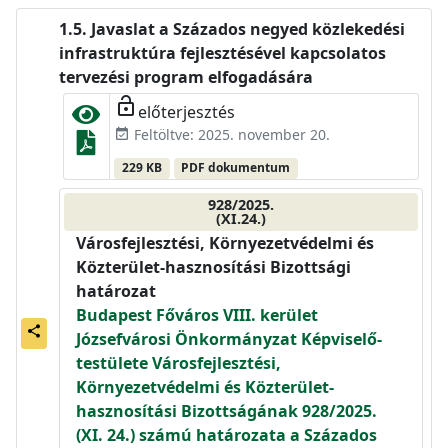
Javaslat a Százados negyed közlekedési
infrastruktúra fejlesztésével kapcsolatos
tervezési program elfogadására
lock_open
előterjesztés
Feltöltve: 2025. november 20.
event_available
229 KB
PDF dokumentum
928/2025.
(XI.24.)
Városfejlesztési, Környezetvédelmi és
Közterület-hasznosítási Bizottsági
határozat
Budapest Főváros VIII. kerület
share
Józsefvárosi Önkormányzat Képviselő-
testülete Városfejlesztési,
Környezetvédelmi és Közterület-
hasznosítási Bizottságának 928/2025.
(XI. 24.) számú határozata a Százados