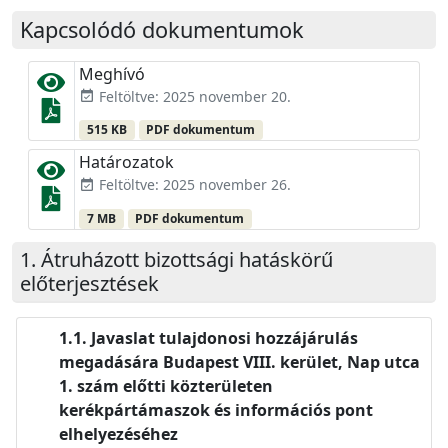
Kapcsolódó dokumentumok
Meghívó
Feltöltve: 2025 november 20.
event_available
515 KB
PDF dokumentum
Határozatok
Feltöltve: 2025 november 26.
event_available
7 MB
PDF dokumentum
Átruházott bizottsági hatáskörű
előterjesztések
Javaslat tulajdonosi hozzájárulás
megadására Budapest VIII. kerület, Nap utca
1. szám előtti közterületen
kerékpártámaszok és információs pont
elhelyezéséhez