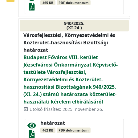
465 KB
PDF dokumentum
940/2025.
(XI.24.)
Városfejlesztési, Környezetvédelmi és
Közterület-hasznosítási Bizottsági
határozat
Budapest Főváros VIII. kerület
Józsefvárosi Önkormányzat Képviselő-
testülete Városfejlesztési,
Környezetvédelmi és Közterület-
hasznosítási Bizottságának 940/2025.
(XI. 24.) számú határozata közterület-
használati kérelem elbírálásáról
Utolsó frissítés: 2025. november 26.
event_available
határozat
462 KB
PDF dokumentum