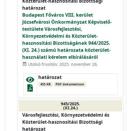
Közterület-hasznosítási Bizottsági
határozat
Budapest Főváros VIII. kerület
Józsefvárosi Önkormányzat Képviselő-
testülete Városfejlesztési,
Környezetvédelmi és Közterület-
hasznosítási Bizottságának 944/2025.
(XI. 24.) számú határozata közterület-
használati kérelem elbírálásáról
Utolsó frissítés: 2025. november 26.
event_available
határozat
455 KB
PDF dokumentum
945/2025.
(XI.24.)
Városfejlesztési, Környezetvédelmi és
Közterület-hasznosítási Bizottsági
határozat