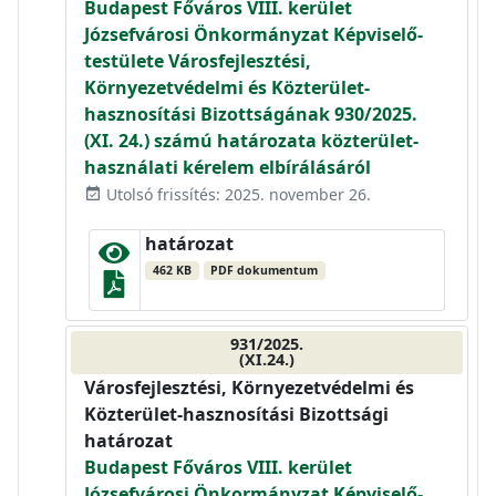
Budapest Főváros VIII. kerület
Józsefvárosi Önkormányzat Képviselő-
testülete Városfejlesztési,
Környezetvédelmi és Közterület-
hasznosítási Bizottságának 930/2025.
(XI. 24.) számú határozata közterület-
használati kérelem elbírálásáról
Utolsó frissítés: 2025. november 26.
event_available
határozat
462 KB
PDF dokumentum
931/2025.
(XI.24.)
Városfejlesztési, Környezetvédelmi és
Közterület-hasznosítási Bizottsági
határozat
Budapest Főváros VIII. kerület
Józsefvárosi Önkormányzat Képviselő-