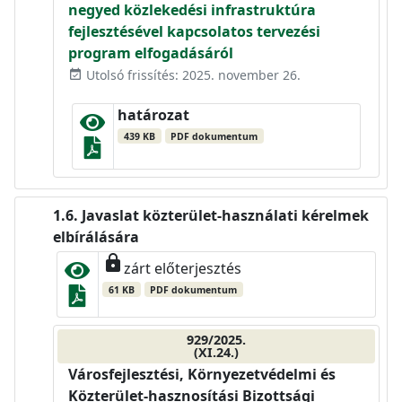
negyed közlekedési infrastruktúra
fejlesztésével kapcsolatos tervezési
program elfogadásáról
Utolsó frissítés: 2025. november 26.
event_available
határozat
439 KB
PDF dokumentum
Javaslat közterület-használati kérelmek
elbírálására
lock
zárt előterjesztés
61 KB
PDF dokumentum
929/2025.
(XI.24.)
Városfejlesztési, Környezetvédelmi és
Közterület-hasznosítási Bizottsági