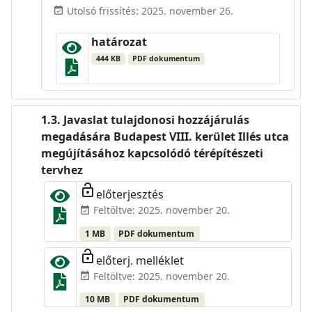
Utolsó frissítés: 2025. november 26.
event_available
határozat
444 KB
PDF dokumentum
Javaslat tulajdonosi hozzájárulás
megadására Budapest VIII. kerület Illés utca
megújításához kapcsolódó térépítészeti
tervhez
lock_open
előterjesztés
Feltöltve: 2025. november 20.
event_available
1 MB
PDF dokumentum
lock_open
előterj. melléklet
Feltöltve: 2025. november 20.
event_available
10 MB
PDF dokumentum