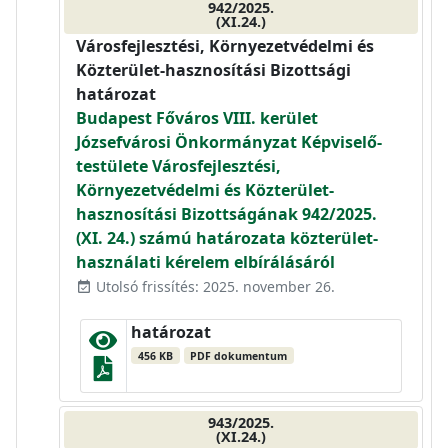
942/2025.
(XI.24.)
Városfejlesztési, Környezetvédelmi és
Közterület-hasznosítási Bizottsági
határozat
Budapest Főváros VIII. kerület
Józsefvárosi Önkormányzat Képviselő-
testülete Városfejlesztési,
Környezetvédelmi és Közterület-
hasznosítási Bizottságának 942/2025.
(XI. 24.) számú határozata közterület-
használati kérelem elbírálásáról
Utolsó frissítés: 2025. november 26.
event_available
határozat
456 KB
PDF dokumentum
943/2025.
(XI.24.)