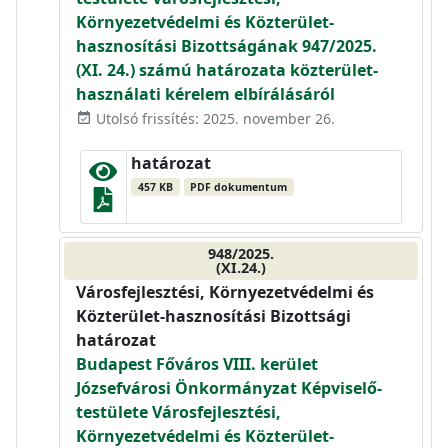
Környezetvédelmi és Közterület-
hasznosítási Bizottságának 947/2025.
(XI. 24.) számú határozata közterület-
használati kérelem elbírálásáról
Utolsó frissítés: 2025. november 26.
event_available
határozat
457 KB
PDF dokumentum
948/2025.
(XI.24.)
Városfejlesztési, Környezetvédelmi és
Közterület-hasznosítási Bizottsági
határozat
Budapest Főváros VIII. kerület
Józsefvárosi Önkormányzat Képviselő-
testülete Városfejlesztési,
Környezetvédelmi és Közterület-