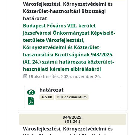
Városfejlesztési, Környezetvédelmi és
Közterület-hasznosítási Bizottsági
határozat
Budapest Főváros VIII. kerület
Józsefvárosi Önkormányzat Képviselő-
testülete Városfejlesztési,
Környezetvédelmi és Közterület-
hasznosítási Bizottságának 943/2025.
(XI. 24.) számú határozata közterület-
használati kérelem elbírálásáról
Utolsó frissítés: 2025. november 26.
event_available
határozat
465 KB
PDF dokumentum
944/2025.
(XI.24.)
Városfejlesztési, Környezetvédelmi és