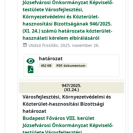
Józsefvárosi Önkormányzat Képviselő-
testülete Városfejlesztési,
Környezetvédelmi és Közterület-
hasznosítási Bizottságának 946/2025.
(XI. 24.) számú határozata közterület-
használati kérelem elbírálásáról
Utolsó frissítés: 2025. november 26.
event_available
határozat
452 KB
PDF dokumentum
947/2025.
(XI.24.)
Városfejlesztési, Környezetvédelmi és
Közterület-hasznosítási Bizottsági
határozat
Budapest Főváros VIII. kerület
Józsefvárosi Önkormányzat Képviselő-
testülete Városfejlesztési,