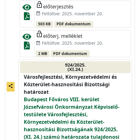
lock_open
előterjesztés
Feltöltve: 2025. november 20.
event_available
503 KB
PDF dokumentum
lock_open
előterj. melléklet
Feltöltve: 2025. november 20.
event_available
2 MB
PDF dokumentum
924/2025.
(XI.24.)
Városfejlesztési, Környezetvédelmi és
Közterület-hasznosítási Bizottsági
share
határozat
Budapest Főváros VIII. kerület
Józsefvárosi Önkormányzat Képviselő-
testülete Városfejlesztési,
Környezetvédelmi és Közterület-
hasznosítási Bizottságának 924/2025.
(XI. 24.) számú határozata tulajdonosi