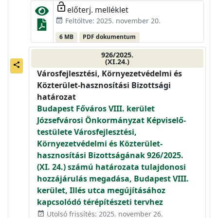
lock_open
előterj. melléklet
Feltöltve: 2025. november 20.
event_available
6 MB
PDF dokumentum
926/2025.
(XI.24.)
share
Városfejlesztési, Környezetvédelmi és
Közterület-hasznosítási Bizottsági
határozat
Budapest Főváros VIII. kerület
Józsefvárosi Önkormányzat Képviselő-
testülete Városfejlesztési,
Környezetvédelmi és Közterület-
hasznosítási Bizottságának 926/2025.
(XI. 24.) számú határozata tulajdonosi
hozzájárulás megadása, Budapest VIII.
kerület, Illés utca megújításához
kapcsolódó térépítészeti tervhez
Utolsó frissítés: 2025. november 26.
event_available