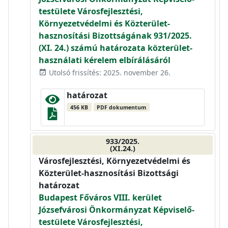
testülete Városfejlesztési,
Környezetvédelmi és Közterület-
hasznosítási Bizottságának 931/2025.
(XI. 24.) számú határozata közterület-
használati kérelem elbírálásáról
Utolsó frissítés: 2025. november 26.
event_available
határozat
456 KB
PDF dokumentum
933/2025.
(XI.24.)
Városfejlesztési, Környezetvédelmi és
Közterület-hasznosítási Bizottsági
határozat
Budapest Főváros VIII. kerület
Józsefvárosi Önkormányzat Képviselő-
testülete Városfejlesztési,