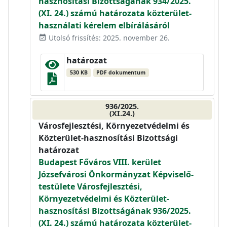
hasznosítási Bizottságának 934/2025.
(XI. 24.) számú határozata közterület-
használati kérelem elbírálásáról
Utolsó frissítés: 2025. november 26.
event_available
határozat
530 KB
PDF dokumentum
936/2025.
(XI.24.)
Városfejlesztési, Környezetvédelmi és
Közterület-hasznosítási Bizottsági
határozat
Budapest Főváros VIII. kerület
Józsefvárosi Önkormányzat Képviselő-
testülete Városfejlesztési,
Környezetvédelmi és Közterület-
hasznosítási Bizottságának 936/2025.
(XI. 24.) számú határozata közterület-