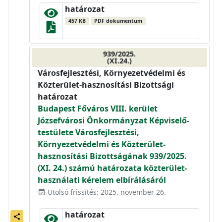
határozat
457 KB
PDF dokumentum
939/2025.
(XI.24.)
Városfejlesztési, Környezetvédelmi és
Közterület-hasznosítási Bizottsági
határozat
Budapest Főváros VIII. kerület
Józsefvárosi Önkormányzat Képviselő-
testülete Városfejlesztési,
Környezetvédelmi és Közterület-
hasznosítási Bizottságának 939/2025.
(XI. 24.) számú határozata közterület-
használati kérelem elbírálásáról
Utolsó frissítés: 2025. november 26.
event_available
határozat
share