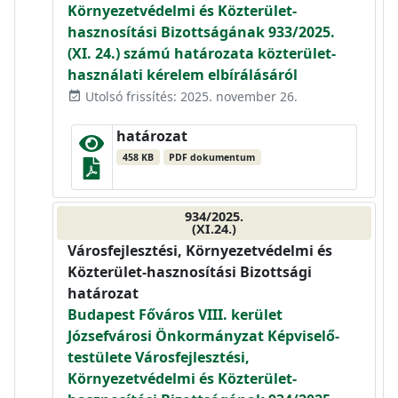
Környezetvédelmi és Közterület-
hasznosítási Bizottságának 933/2025.
(XI. 24.) számú határozata közterület-
használati kérelem elbírálásáról
Utolsó frissítés: 2025. november 26.
event_available
határozat
458 KB
PDF dokumentum
934/2025.
(XI.24.)
Városfejlesztési, Környezetvédelmi és
Közterület-hasznosítási Bizottsági
határozat
Budapest Főváros VIII. kerület
Józsefvárosi Önkormányzat Képviselő-
testülete Városfejlesztési,
Környezetvédelmi és Közterület-