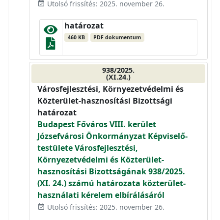
Utolsó frissítés: 2025. november 26.
event_available
határozat
460 KB
PDF dokumentum
938/2025.
(XI.24.)
Városfejlesztési, Környezetvédelmi és
Közterület-hasznosítási Bizottsági
határozat
Budapest Főváros VIII. kerület
Józsefvárosi Önkormányzat Képviselő-
testülete Városfejlesztési,
Környezetvédelmi és Közterület-
hasznosítási Bizottságának 938/2025.
(XI. 24.) számú határozata közterület-
használati kérelem elbírálásáról
Utolsó frissítés: 2025. november 26.
event_available