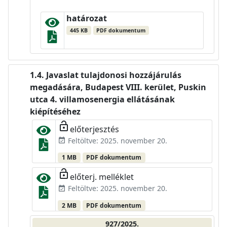
határozat
445 KB
PDF dokumentum
Javaslat tulajdonosi hozzájárulás
megadására, Budapest VIII. kerület, Puskin
utca 4. villamosenergia ellátásának
kiépítéséhez
lock_open
előterjesztés
Feltöltve: 2025. november 20.
event_available
1 MB
PDF dokumentum
lock_open
előterj. melléklet
Feltöltve: 2025. november 20.
event_available
2 MB
PDF dokumentum
927/2025.