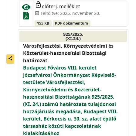
lock_open
előterj. melléklet
Feltöltve: 2025. november 20.
event_available
155 KB
PDF dokumentum
925/2025.
(XI.24.)
Városfejlesztési, Környezetvédelmi és
Közterület-hasznosítási Bizottsági
share
határozat
Budapest Főváros VIII. kerület
Józsefvárosi Önkormányzat Képviselő-
testülete Városfejlesztési,
Környezetvédelmi és Közterület-
hasznosítási Bizottságának 925/2025.
(XI. 24.) számú határozata tulajdonosi
hozzájárulás megadása, Budapest VIII.
kerület, Bérkocsis u. 30. sz. alatt épülő
társasház közúti kapcsolatának
kialakításához