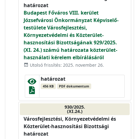
határozat
Budapest Főváros VIII. kerület
Józsefvárosi Önkormányzat Képviselő-
testülete Városfejlesztési,
Környezetvédelmi és Közterület-
hasznosítási Bizottságának 929/2025.
(XI. 24.) számú határozata közterület-
használati kérelem elbírálásáról
Utolsó frissítés: 2025. november 26.
event_available
határozat
456 KB
PDF dokumentum
930/2025.
(XI.24.)
Városfejlesztési, Környezetvédelmi és
Közterület-hasznosítási Bizottsági
határozat