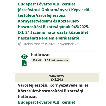
Budapest Főváros VIII. kerület
Józsefvárosi Önkormányzat Képviselő-
testülete Városfejlesztési,
Környezetvédelmi és Közterület-
hasznosítási Bizottságának 945/2025.
(XI. 24.) számú határozata közterület-
használati kérelem elbírálásáról
Utolsó frissítés: 2025. november 26.
event_available
határozat
459 KB
PDF dokumentum
946/2025.
(XI.24.)
Városfejlesztési, Környezetvédelmi és
Közterület-hasznosítási Bizottsági
határozat
Budapest Főváros VIII. kerület