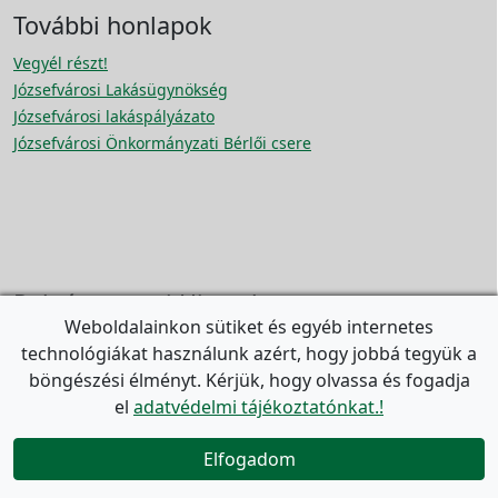
További honlapok
Vegyél részt!
Józsefvárosi Lakásügynökség
Józsefvárosi lakáspályázato
Józsefvárosi Önkormányzati Bérlői csere
Polgármesteri Hivatal
Weboldalainkon sütiket és egyéb internetes

1082 Budapest, Baross u. 63-67.
technológiákat használunk azért, hogy jobbá tegyük a

+36 1/459-2100 (Központ)
böngészési élményt. Kérjük, hogy olvassa és fogadja

+36 80/277-256 (Zöld szám)
el
adatvédelmi tájékoztatónkat.!


Nyitvatartás
Elfogadom
Ügyfélszolgálat