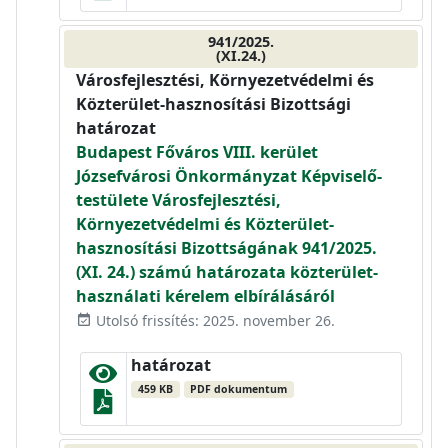
941/2025.
(XI.24.)
Városfejlesztési, Környezetvédelmi és
Közterület-hasznosítási Bizottsági
határozat
Budapest Főváros VIII. kerület
Józsefvárosi Önkormányzat Képviselő-
testülete Városfejlesztési,
Környezetvédelmi és Közterület-
hasznosítási Bizottságának 941/2025.
(XI. 24.) számú határozata közterület-
használati kérelem elbírálásáról
Utolsó frissítés: 2025. november 26.
event_available
határozat
459 KB
PDF dokumentum