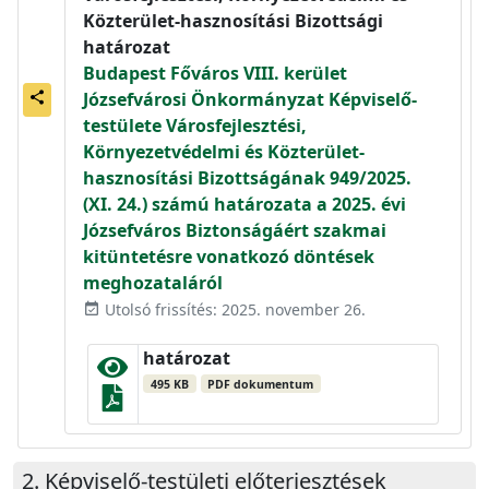
Közterület-hasznosítási Bizottsági
határozat
Budapest Főváros VIII. kerület
Józsefvárosi Önkormányzat Képviselő-
share
testülete Városfejlesztési,
Környezetvédelmi és Közterület-
hasznosítási Bizottságának 949/2025.
(XI. 24.) számú határozata a 2025. évi
Józsefváros Biztonságáért szakmai
kitüntetésre vonatkozó döntések
meghozataláról
Utolsó frissítés: 2025. november 26.
event_available
határozat
495 KB
PDF dokumentum
Képviselő-testületi előterjesztések