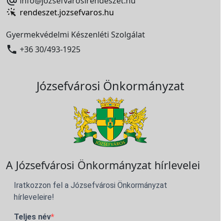

info@jozsefvarosirendeszet.hu
rendeszet.jozsefvaros.hu
Gyermekvédelmi Készenléti Szolgálat

+36 30/493-1925
Józsefvárosi Önkormányzat
A Józsefvárosi Önkormányzat hírlevelei
Iratkozzon fel a Józsefvárosi Önkormányzat
hírleveleire!
Teljes név