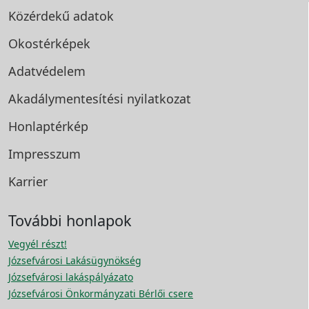
Közérdekű adatok
Okostérképek
Adatvédelem
Akadálymentesítési
nyilatkozat
Honlaptérkép
Impresszum
Karrier
További honlapok
Vegyél részt!
Józsefvárosi Lakásügynökség
Józsefvárosi lakáspályázato
Józsefvárosi Önkormányzati Bérlői csere