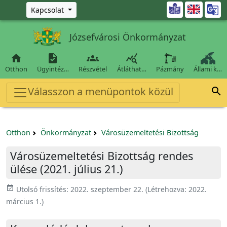
Ugrás a fő tartalomra

Kapcsolat
Józsefvárosi Önkormányzat




Otthon
Ügyintéz…
Részvétel
Átláthat…
Pázmány
Állami k…
Válasszon a menüpontok közül

Otthon
Önkormányzat
Városüzemeltetési Bizottság
Városüzemeltetési Bizottság rendes
ülése (2021. július 21.)
event_available
Utolsó frissítés:
2022. szeptember 22.
(Létrehozva:
2022.
március 1.
)