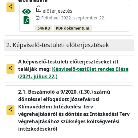
elbírálására
share
lock_open
előterjesztés
Feltöltve: 2022. szeptember 22.
event_available
546 KB
PDF dokumentum
Képviselő-testületi előterjesztések
A képviselő-testületi előterjesztéseket itt
találják meg:
Képviselő-testület rendes ülése
share
(2021. július 22.)
Beszámoló a 9/2020. (I.30.) számú
döntéssel elfogadott Józsefvárosi
Klímavédelmi Intézkedési Terv
share
végrehajtásáról és döntés az Intézkedési Terv
végrehajtásához szükséges költségvetési
intézkedésekről