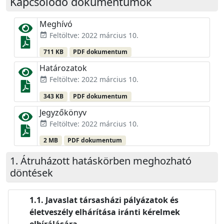
Kapcsolódó dokumentumok
Meghívó
Feltöltve: 2022 március 10.
event_available
711 KB
PDF dokumentum
Határozatok
Feltöltve: 2022 március 10.
event_available
343 KB
PDF dokumentum
Jegyzőkönyv
Feltöltve: 2022 március 10.
event_available
2 MB
PDF dokumentum
Átruházott hatáskörben meghozható
döntések
Javaslat társasházi pályázatok és
életveszély elhárítása iránti kérelmek