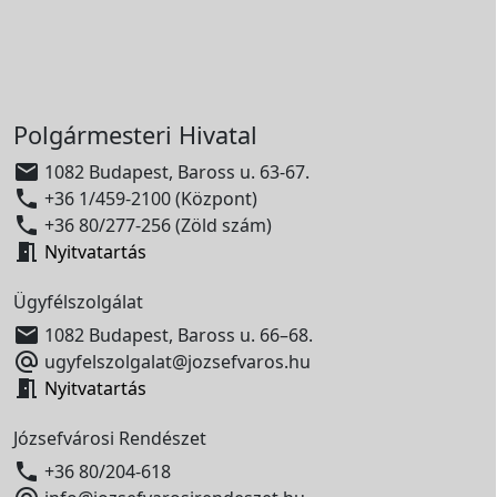
Polgármesteri Hivatal

1082 Budapest, Baross u. 63-67.

+36 1/459-2100 (Központ)

+36 80/277-256 (Zöld szám)

Nyitvatartás
Ügyfélszolgálat

1082 Budapest, Baross u. 66–68.

ugyfelszolgalat@jozsefvaros.hu

Nyitvatartás
Józsefvárosi Rendészet

+36 80/204-618