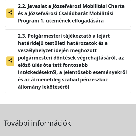
Javaslat a Józsefvárosi Mobilitási Charta
és a Józsefvárosi Családbarát Mobilitási
share
Program 1. ütemének elfogadására
Polgármesteri tájékoztató a lejárt
határidejű testületi határozatok és a
veszélyhelyzet idején meghozott
polgármesteri döntések végrehajtásáról, az
share
előző ülés óta tett fontosabb
intézkedésekről, a jelentősebb eseményekről
és az átmenetileg szabad pénzeszköz
állomány lekötéséről
További információk