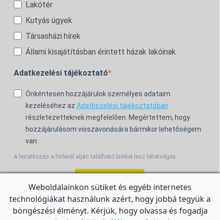
Lakótér
Kutyás ügyek
Társasházi hírek
Állami kisajátításban érintett házak lakóinak
Adatkezelési tájékoztató
Önkéntesen hozzájárulok személyes adataim
kezeléséhez az
Adatkezelési tájékoztatóban
részletezetteknek megfelelően. Megértettem, hogy
hozzájárulásom visszavonására bármikor lehetőségem
van.
A leiratkozás a hírlevél alján található linkkel lesz lehetséges.
Feliratkozom!
Weboldalainkon sütiket és egyéb internetes
technológiákat használunk azért, hogy jobbá tegyük a
For the English Newsletter, click
HERE.
böngészési élményt. Kérjük, hogy olvassa és fogadja