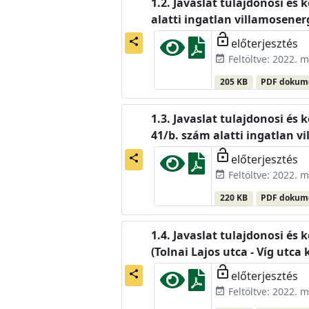
Javaslat tulajdonosi és 
alatti ingatlan villamosener
lock_open
előterjesztés
share
Feltöltve: 2022. m
event_available
205 KB
PDF doku
Javaslat tulajdonosi és 
41/b. szám alatti ingatlan v
lock_open
előterjesztés
share
Feltöltve: 2022. m
event_available
220 KB
PDF doku
Javaslat tulajdonosi és 
(Tolnai Lajos utca - Víg utca
lock_open
előterjesztés
share
Feltöltve: 2022. m
event_available