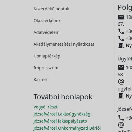
Polg
Közérdekű adatok

108
Okostérképek
67.

+36
Adatvédelem

+36
Akadálymentesítési
nyilatkozat

Ny
Honlaptérkép
Ügyfél

108
Impresszum
68.
Karrier

ugyfel
További honlapok

Ny
Vegyél részt!
József
Józsefvárosi Lakásügynökség

+3
Józsefvárosi lakáspályázato

Józsefvárosi Önkormányzati Bérlői