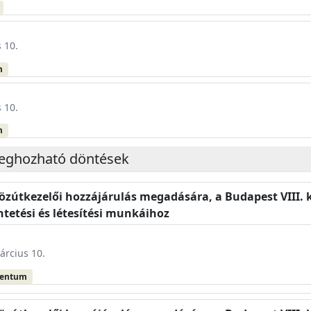
 10.
m
 10.
m
meghozható döntések
közútkezelői hozzájárulás megadására, a Budapest VIII. 
tetési és létesítési munkáihoz
árcius 10.
mentum