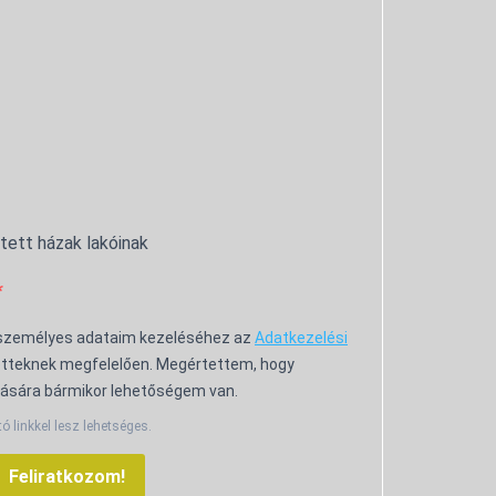
ntett házak lakóinak
 személyes adataim kezeléséhez az
Adatkezelési
tteknek megfelelően. Megértettem, hogy
ására bármikor lehetőségem van.
tó linkkel lesz lehetséges.
Feliratkozom!