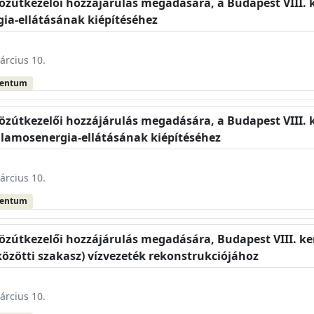
közútkezelői hozzájárulás megadására, a Budapest VIII. k
gia-ellátásának kiépítéséhez
árcius 10.
mentum
közútkezelői hozzájárulás megadására, a Budapest VIII. 
illamosenergia-ellátásának kiépítéséhez
árcius 10.
mentum
közútkezelői hozzájárulás megadására, Budapest VIII. ke
 közötti szakasz) vízvezeték rekonstrukciójához
árcius 10.