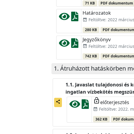
71 KB
PDF dokumentum
Határozatok
Feltöltve: 2022 március
event_available
280 KB
PDF dokumentu
Jegyzőkönyv
Feltöltve: 2022 március
event_available
742 KB
PDF dokumentu
Átruházott hatáskörben 
Javaslat tulajdonosi és 
ingatlan vízbekötés megszün
lock_open
előterjesztés
share
Feltöltve: 2022. m
event_available
362 KB
PDF doku