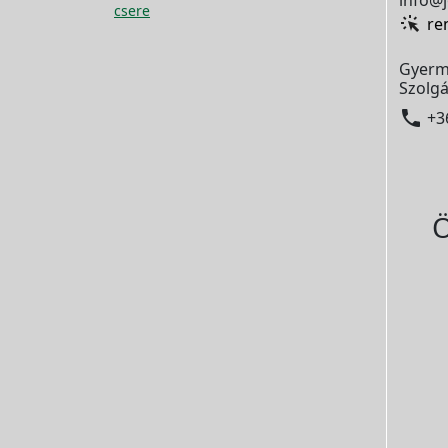
info@j
csere
re
Gyerm
Szolgá

+3
Ö