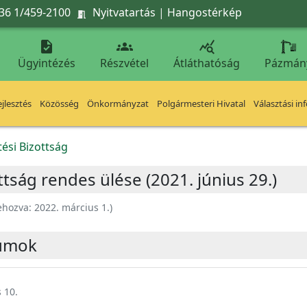
36 1/459-2100
Nyitvatartás
|
Hangostérkép




Ügyintézés
Részvétel
Átláthatóság
Pázmán
jlesztés
Közösség
Önkormányzat
Polgármesteri Hivatal
Választási in
ési Bizottság
tság rendes ülése (2021. június 29.)
ehozva:
2022. március 1.
)
umok
 10.