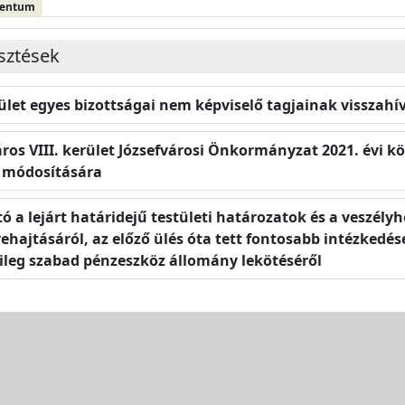
mentum
esztések
tület egyes bizottságai nem képviselő tagjainak visszah
os VIII. kerület Józsefvárosi Önkormányzat 2021. évi költ
t módosítására
ó a lejárt határidejű testületi határozatok és a veszély
hajtásáról, az előző ülés óta tett fontosabb intézkedése
leg szabad pénzeszköz állomány lekötéséről