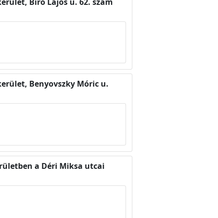
erület, Bíró Lajos u. 62. szám
kerület, Benyovszky Móric u.
rületben a Déri Miksa utcai