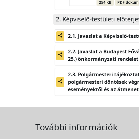
254 KB
PDF doku
Képviselő-testületi előterj
Javaslat a Képviselő-tes
share
Javaslat a Budapest Fővár
share
25.) önkormányzati rendele
Polgármesteri tájékoztat
polgármesteri döntések végre
share
eseményekről és az átmeneti
További információk