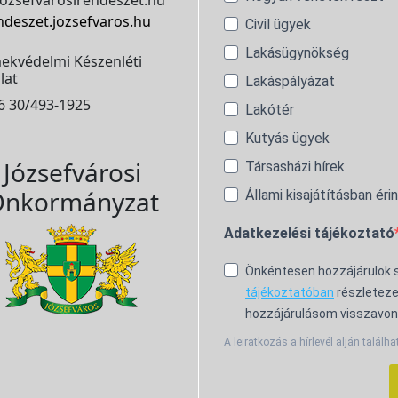
ozsefvarosirendeszet.hu
ndeszet.jozsefvaros.hu
Civil ügyek
Lakásügynökség
ekvédelmi Készenléti
lat
Lakáspályázat
6 30/493-1925
Lakótér
Kutyás ügyek
Józsefvárosi
Társasházi hírek
nkormányzat
Állami kisajátításban éri
Adatkezelési tájékoztató
Önkéntesen hozzájárulok
tájékoztatóban
részleteze
hozzájárulásom visszavon
A leiratkozás a hírlevél alján találha