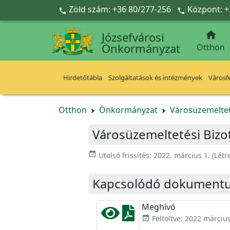
Ugrás a fő tartalomra
Zöld szám: +36 80/277-256
Központ: +



Józsefvárosi
Önkormányzat
Otthon
Hirdetőtábla
Szolgáltatások és intézmények
Városfe
Otthon
Önkormányzat
Városüzemeltet
Városüzemeltetési Bizot
event_available
Utolsó frissítés:
2022. március 1.
(Létr
Kapcsolódó dokument
Meghívó
Feltöltve: 2022 március
event_available