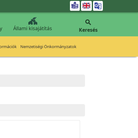


y
Állami kisajátítás
Keresés
formációk
Nemzetiségi Önkormányzatok