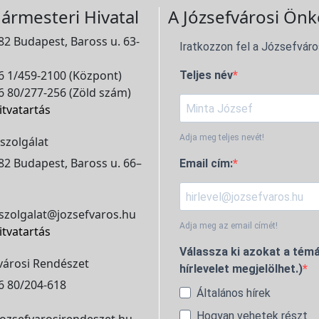
ármesteri Hivatal
A Józsefvárosi Önk
2 Budapest, Baross u. 63-
Iratkozzon fel a Józsefváro
 1/459-2100 (Központ)
Teljes név
 80/277-256 (Zöld szám)
itvatartás
Adja meg teljes nevét!
szolgálat
2 Budapest, Baross u. 66–
Email cím:
szolgalat@jozsefvaros.hu
Adja meg az email címét!
itvatartás
Válassza ki azokat a témá
városi Rendészet
hírlevelet megjelölhet.)
6 80/204-618
Általános hírek
Hogyan vehetek részt