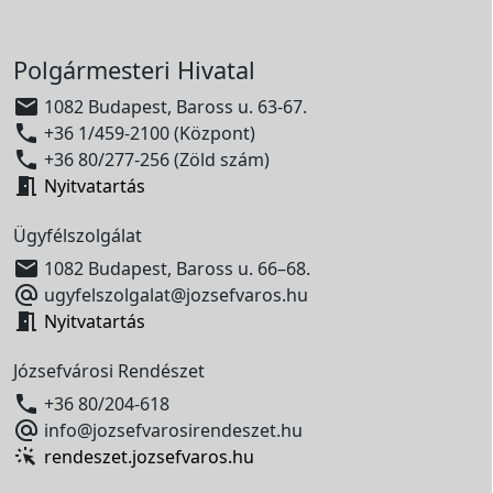
Polgármesteri Hivatal

1082 Budapest, Baross u. 63-67.

+36 1/459-2100 (Központ)

+36 80/277-256 (Zöld szám)

Nyitvatartás
Ügyfélszolgálat

1082 Budapest, Baross u. 66–68.

ugyfelszolgalat@jozsefvaros.hu

Nyitvatartás
Józsefvárosi Rendészet

+36 80/204-618

info@jozsefvarosirendeszet.hu
rendeszet.jozsefvaros.hu