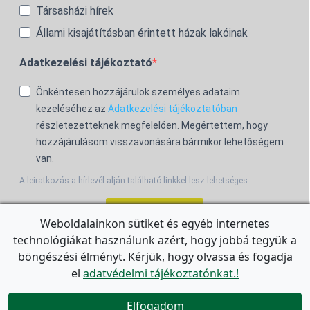
Társasházi hírek
Állami kisajátításban érintett házak lakóinak
Adatkezelési tájékoztató
Önkéntesen hozzájárulok személyes adataim
kezeléséhez az
Adatkezelési tájékoztatóban
részletezetteknek megfelelően. Megértettem, hogy
hozzájárulásom visszavonására bármikor lehetőségem
van.
A leiratkozás a hírlevél alján található linkkel lesz lehetséges.
Feliratkozom!
Weboldalainkon sütiket és egyéb internetes
technológiákat használunk azért, hogy jobbá tegyük a
For the English Newsletter, click
HERE.
böngészési élményt. Kérjük, hogy olvassa és fogadja
el
adatvédelmi tájékoztatónkat.!


Elfogadom