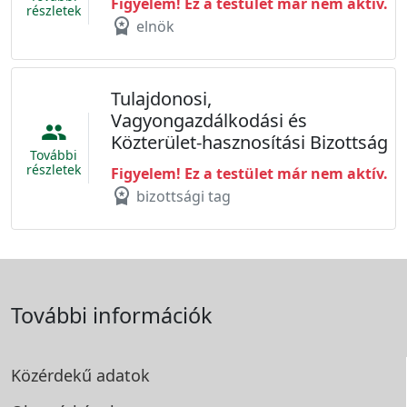
Figyelem! Ez a testület már nem aktív.
részletek
workspace_premium
elnök
Tulajdonosi,
Vagyongazdálkodási és
people
Közterület-hasznosítási Bizottság
További
részletek
Figyelem! Ez a testület már nem aktív.
workspace_premium
bizottsági tag
További információk
Közérdekű adatok