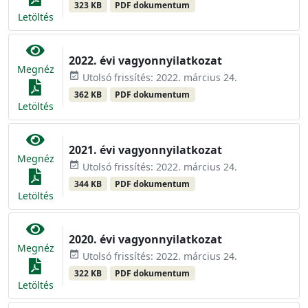
323 KB
PDF dokumentum
Letöltés
2022. évi vagyonnyilatkozat
Megnéz
event_available
Utolsó frissítés: 2022. március 24.
362 KB
PDF dokumentum
Letöltés
2021. évi vagyonnyilatkozat
Megnéz
event_available
Utolsó frissítés: 2022. március 24.
344 KB
PDF dokumentum
Letöltés
2020. évi vagyonnyilatkozat
Megnéz
event_available
Utolsó frissítés: 2022. március 24.
322 KB
PDF dokumentum
Letöltés