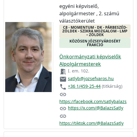
egyéni képviselő,
alpolgármester , 2. számú
választókerület
C8 - MOMENTUM - DK - PÁRBESZÉD-
ZÖLDEK - SZIKRA MOZGALOM - LMP
– ZÖLDEK
KÖZÖSEN JÓZSEFVÁROSÉRT
FRAKCIÓ
Önkormányzati képviselők
Alpolgármesterek
meeting_room
I. em. 102.
email
satlyb@jozsefvaros.hu
phone
+36 1/459-25-44
(titkárság)
link
https://facebook.com/satlybalazs
link
https://x.com/@BalazsSatly
link
https://tiktok.com/@BalazsSatly