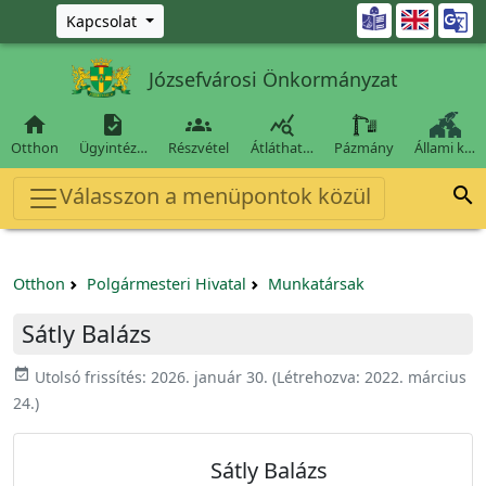
Ugrás a fő tartalomra

Kapcsolat
Józsefvárosi Önkormányzat




Otthon
Ügyintéz…
Részvétel
Átláthat…
Pázmány
Állami k…
Válasszon a menüpontok közül

Otthon
Polgármesteri Hivatal
Munkatársak
Sátly Balázs
event_available
Utolsó frissítés:
2026. január 30.
(Létrehozva:
2022. március
24.
)
Sátly Balázs