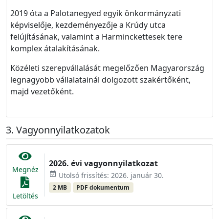
2019 óta a Palotanegyed egyik önkormányzati
képviselője, kezdeményezője a Krúdy utca
felújításának, valamint a Harminckettesek tere
komplex átalakításának.
Közéleti szerepvállalását megelőzően Magyarország
legnagyobb vállalatainál dolgozott szakértőként,
majd vezetőként.
Vagyonnyilatkozatok
2026. évi vagyonnyilatkozat
Megnéz
event_available
Utolsó frissítés: 2026. január 30.
2 MB
PDF dokumentum
Letöltés