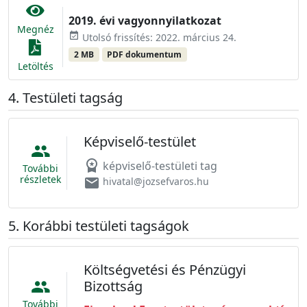
2019. évi vagyonnyilatkozat
Megnéz
event_available
Utolsó frissítés: 2022. március 24.
2 MB
PDF dokumentum
Letöltés
Testületi tagság
Képviselő-testület
people
workspace_premium
képviselő-testületi tag
További
részletek
email
hivatal@jozsefvaros.hu
Korábbi testületi tagságok
Költségvetési és Pénzügyi
Bizottság
people
További